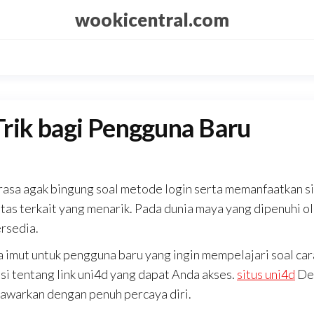
wookicentral.com
rik bagi Pengguna Baru
asa agak bingung soal metode login serta memanfaatkan si
tas terkait yang menarik. Pada dunia maya yang dipenuhi ol
rsedia.
rta imut untuk pengguna baru yang ingin mempelajari soal ca
i tentang link uni4d yang dapat Anda akses.
situs uni4d
Den
awarkan dengan penuh percaya diri.