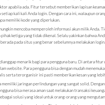
faktor apabila ada. Fitur tersebut memberikan lapisan ke
setiap kali kali Anda login. Dengan cara ini, walaupun oran
npa memiliki kode yang diperlukan.
mungkin mencoba memperoleh informasi akun milik Anda. T
pihak ketiga yang tidak dikenal. Selalu yakinkan bahwa And
 berada pada situs yang benar sebelumnya melakukan login
ianggap menarik bagi para pengguna baru. Di antara fitur 
dalam website. Para pengguna bisa dengan mudah menemuka
lis serta terorganisir ini pasti memberikan kesan yang leb
 memiliki jaringan perlindungan yang sangat solid. Dengan
ngguna bisa merasa aman saat melakukan transaksi keuangan 
sebagai solusi yang ideal untuk orang-orang yang mengutam