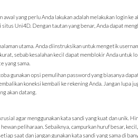
 awal yang perlu Anda lakukan adalah melakukan login ke ak
i situs Uni4D. Dengan tautan yang benar, Anda dapat mengh
 halaman utama. Anda diinstruksikan untuk mengetik userna
urat, sebab kesalahan kecil dapat memblokir Anda untuk log
te yang sama.
 coba gunakan opsi pemulihan password yang biasanya dapat
embalikan koneksi kembali ke rekening Anda. Jangan lupa j
ang akan datang.
krusial agar menggunakan kata sandi yang kuat dan unik. H
n hewan peliharaan. Sebaiknya, campurkan huruf besar, keci
setiap saat dan jangan gunakan kata sandi yang sama di bany