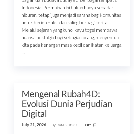
Indonesia. Permainan ini bukan hanya sekadar
hiburan, tetapi juga menjadi sarana bagi komunitas
untuk berinteraksi dan saling berbagi cerita.
Melalui sejarah yang kuno, kayu togel membawa
nuansa nostalgia bagi sebagian orang, menyentuh
kita pada kenangan masa kecil dan ikatan keluarga.
…
Mengenal Rubah4D:
Evolusi Dunia Perjudian
Digital
July 21, 2026
By
safASFsf231
Off