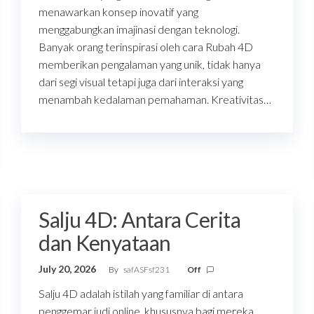
menawarkan konsep inovatif yang
menggabungkan imajinasi dengan teknologi.
Banyak orang terinspirasi oleh cara Rubah 4D
memberikan pengalaman yang unik, tidak hanya
dari segi visual tetapi juga dari interaksi yang
menambah kedalaman pemahaman. Kreativitas…
Salju 4D: Antara Cerita
dan Kenyataan
July 20, 2026
By
safASFsf231
Off
Salju 4D adalah istilah yang familiar di antara
penggemar judi online, khususnya bagi mereka