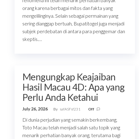
fenomena ini telah menarik perhatian banyak
orang karena berbagai mitos dan fakta yang
mengelilinginya. Selain sebagai permainan yang
sering dianggap bertuah, Bupatitogel juga menjadi
subjek perdebatan di antara para penggemar dan
skeptis.…
Mengungkap Keajaiban
Hasil Macau 4D: Apa yang
Perlu Anda Ketahui
July 26, 2026
By
safASFsf231
Off
Di dunia perjudian yang semakin berkembang,
Toto Macau telah menjadi salah satu topik yang
menarik perhatian banyak orang, terutama bagi