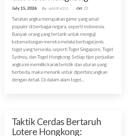
July 15, 2026
By
safASFsf231
Off
Taruhan angka merupakan game yang amat
populer di berbagai negara, seperti Indonesia.
Banyak orang yang tertarik untuk menguji
keberuntungan mereka melalui berbagai jenis
togel yang tersedia, seperti Togel Singapore, Togel
Sydney, dan Togel Hongkong. Setiap tipe perjudian
angka ini memiliki karakteristik dan aturan yang
berbeda, maka menarik untuk diperbincangkan
dengan detail. Di dalam alam togel…
Taktik Cerdas Bertaruh
Lotere Hongkong: