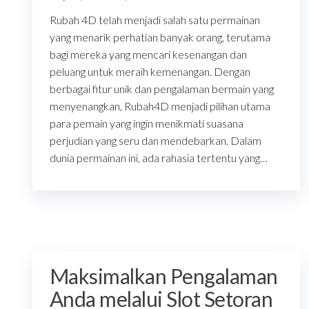
Rubah 4D telah menjadi salah satu permainan
yang menarik perhatian banyak orang, terutama
bagi mereka yang mencari kesenangan dan
peluang untuk meraih kemenangan. Dengan
berbagai fitur unik dan pengalaman bermain yang
menyenangkan, Rubah4D menjadi pilihan utama
para pemain yang ingin menikmati suasana
perjudian yang seru dan mendebarkan. Dalam
dunia permainan ini, ada rahasia tertentu yang…
Maksimalkan Pengalaman
Anda melalui Slot Setoran