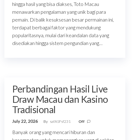
hingga hasil yang bisa diakses, Toto Macau
menawarkan pengalaman yang unik bagi para
pemain. Di balik kesuksesan besar permainan ini,
terdapat berbagai faktor yang mendukung
popularitasnya, mulai dari keandalan data yang
disediakan hingga sistem pengundian yang…
Perbandingan Hasil Live
Draw Macau dan Kasino
Tradisional
July 22, 2026
By
safASFsf231
Off
Banyak orang yang mencari hiburan dan
kesempatan untuk memenangkan uang di sektor