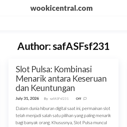
wookicentral.com
Author:
safASFsf231
Slot Pulsa: Kombinasi
Menarik antara Keseruan
dan Keuntungan
July 31, 2026
By
safASFsf231
Off
Dalam dunia hiburan digital saat ini, permainan slot
telah menjadi salah satu pilihan yang paling menarik
bagi banyak orang. Khususnya, Slot Pulsa muncul