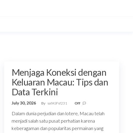
Menjaga Koneksi dengan
Keluaran Macau: Tips dan
Data Terkini
July 30, 2026
By
safASFsf231
Off
Dalam dunia perjudian dan lotere, Macau telah
menjadi salah satu pusat perhatian karena
keberagaman dan popularitas permainan yang