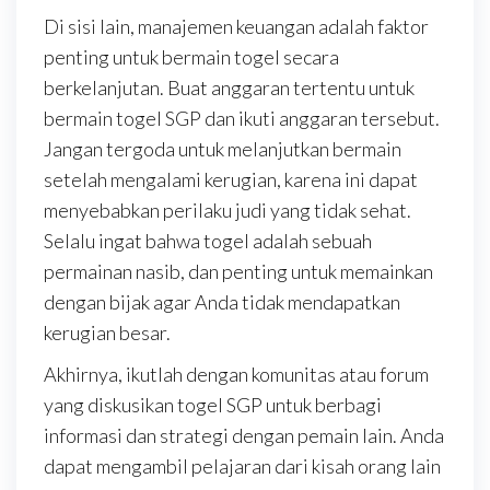
Di sisi lain, manajemen keuangan adalah faktor
penting untuk bermain togel secara
berkelanjutan. Buat anggaran tertentu untuk
bermain togel SGP dan ikuti anggaran tersebut.
Jangan tergoda untuk melanjutkan bermain
setelah mengalami kerugian, karena ini dapat
menyebabkan perilaku judi yang tidak sehat.
Selalu ingat bahwa togel adalah sebuah
permainan nasib, dan penting untuk memainkan
dengan bijak agar Anda tidak mendapatkan
kerugian besar.
Akhirnya, ikutlah dengan komunitas atau forum
yang diskusikan togel SGP untuk berbagi
informasi dan strategi dengan pemain lain. Anda
dapat mengambil pelajaran dari kisah orang lain