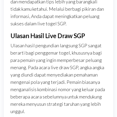
dan mendapatkan tips lebih yang barangkali
tidak kamu ketahui. Melalui berbagi pikiran dan
informasi, Anda dapat meningkatkan peluang
sukses dalam live togel SGP.
Ulasan Hasil Live Draw SGP
Ulasan hasil pengundian langsung SGP sangat
berarti bagi penggemar togel, khususnya bagi
para pemain yang ingin memperbesar peluang
menang. Pada acara live draw SGP, angka angka
yang diundi dapat menyediakan pemahaman
mengenai pola yang terjadi. Pemain biasanya
menganalisis kombinasi nomor yang keluar pada
beberapa acara sebelumnya untuk mendukung
mereka menyusun strategi taruhan yang lebih
unggul.