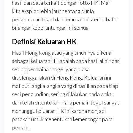
hasil dan data terkait dengan lotto HK. Mari
kita eksplor lebih jauh tentang dunia
pengeluaran togel dan temukan misteri dibalik
bilangan keberuntungan ini semua.
Definisi Keluaran HK
Hasil Hong Kong atau yang umumnya dikenal
sebagai keluaran HK adalah pada hasil akhir dari
setiap permainan togel yang biasa
diselenggarakan di Hong Kong. Keluaran ini
meliputi angka-angka yang dihasilkan pada tiap
sesi pengundian, sering dilakukan pada waktu
dari telah ditentukan. Para pemain togel sangat
menunggu keluaran HK ini karena menjadi
patokan untuk menentukan kemenangan para
pemain.