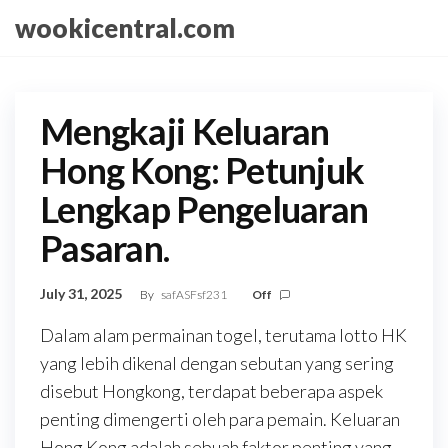
Skip
wookicentral.com
to
the
content
Mengkaji Keluaran
Hong Kong: Petunjuk
Lengkap Pengeluaran
Pasaran.
July 31, 2025
By
safASFsf231
Off
Dalam alam permainan togel, terutama lotto HK
yang lebih dikenal dengan sebutan yang sering
disebut Hongkong, terdapat beberapa aspek
penting dimengerti oleh para pemain. Keluaran
Hong Kong adalah sebuah faktor penting yang