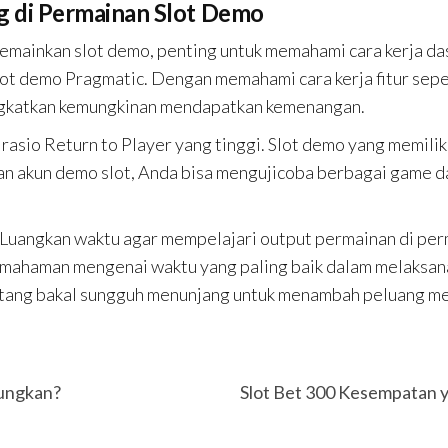
 di Permainan Slot Demo
ainkan slot demo, penting untuk memahami cara kerja dasa
lot demo Pragmatic. Dengan memahami cara kerja fitur sepe
gkatkan kemungkinan mendapatkan kemenangan.
ki rasio Return to Player yang tinggi. Slot demo yang memil
ngan akun demo slot, Anda bisa mengujicoba berbagai game
. Luangkan waktu agar mempelajari output permainan di per
emahaman mengenai waktu yang paling baik dalam melaksanak
matang bakal sungguh menunjang untuk menambah peluang m
ungkan?
Slot Bet 300 Kesempatan