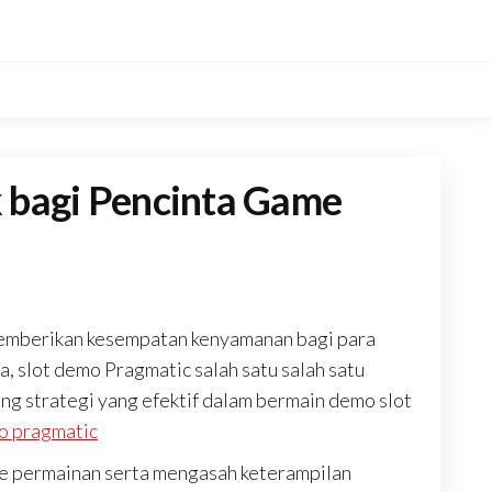
 bagi Pencinta Game
g memberikan kesempatan kenyamanan bagi para
 slot demo Pragmatic salah satu salah satu
ang strategi yang efektif dalam bermain demo slot
o pragmatic
e permainan serta mengasah keterampilan