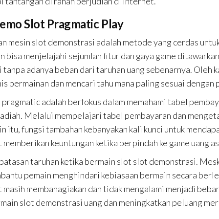
tantangan di ranah perjudian di internet.
emo Slot Pragmatic Play
an mesin slot demonstrasi adalah metode yang cerdas untu
n bisa menjelajahi sejumlah fitur dan gaya game ditawarkan
i tanpa adanya beban dari taruhan uang sebenarnya. Oleh 
is permainan dan mencari tahu mana paling sesuai dengan 
ot pragmatic adalah berfokus dalam memahami tabel pembaya
diah. Melalui mempelajari tabel pembayaran dan mengetahu
ain itu, fungsi tambahan kebanyakan kali kunci untuk men
t memberikan keuntungan ketika berpindah ke game uang asl
batasan taruhan ketika bermain slot slot demonstrasi. Mesk
membantu pemain menghindari kebiasaan bermain secara ber
 masih membahagiakan dan tidak mengalami menjadi beban.
ain slot demonstrasi uang dan meningkatkan peluang merek