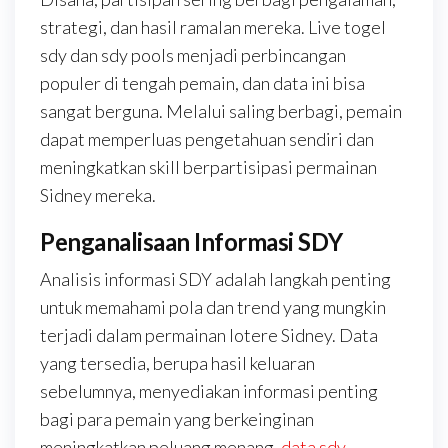
strategi, dan hasil ramalan mereka. Live togel
sdy dan sdy pools menjadi perbincangan
populer di tengah pemain, dan data ini bisa
sangat berguna. Melalui saling berbagi, pemain
dapat memperluas pengetahuan sendiri dan
meningkatkan skill berpartisipasi permainan
Sidney mereka.
Penganalisaan Informasi SDY
Analisis informasi SDY adalah langkah penting
untuk memahami pola dan trend yang mungkin
terjadi dalam permainan lotere Sidney. Data
yang tersedia, berupa hasil keluaran
sebelumnya, menyediakan informasi penting
bagi para pemain yang berkeinginan
meningkatkan peluang menang.
data sdy