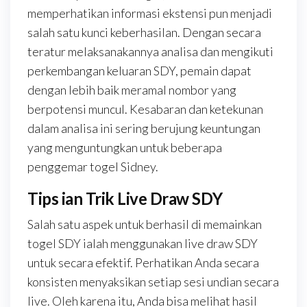
memperhatikan informasi ekstensi pun menjadi
salah satu kunci keberhasilan. Dengan secara
teratur melaksanakannya analisa dan mengikuti
perkembangan keluaran SDY, pemain dapat
dengan lebih baik meramal nombor yang
berpotensi muncul. Kesabaran dan ketekunan
dalam analisa ini sering berujung keuntungan
yang menguntungkan untuk beberapa
penggemar togel Sidney.
Tips ian Trik Live Draw SDY
Salah satu aspek untuk berhasil di memainkan
togel SDY ialah menggunakan live draw SDY
untuk secara efektif. Perhatikan Anda secara
konsisten menyaksikan setiap sesi undian secara
live. Oleh karena itu, Anda bisa melihat hasil