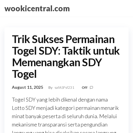
Skip
wookicentral.com
to
the
content
Trik Sukses Permainan
Togel SDY: Taktik untuk
Memenangkan SDY
Togel
August 11, 2025
By
safASFsf231
Off
Togel SDY yang lebih dikenal dengan nama
Lotto SDY menjadi kategori permainan menarik
minat banyak peserta di seluruh dunia. Melalui
mekanisme transparansi serta pengundian
langsung yang bisa disaksikan secara langsung,