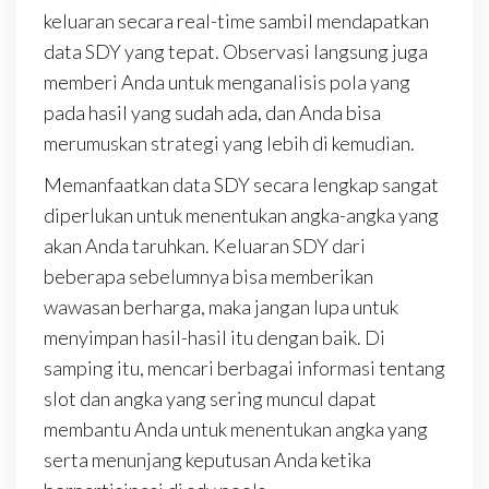
keluaran secara real-time sambil mendapatkan
data SDY yang tepat. Observasi langsung juga
memberi Anda untuk menganalisis pola yang
pada hasil yang sudah ada, dan Anda bisa
merumuskan strategi yang lebih di kemudian.
Memanfaatkan data SDY secara lengkap sangat
diperlukan untuk menentukan angka-angka yang
akan Anda taruhkan. Keluaran SDY dari
beberapa sebelumnya bisa memberikan
wawasan berharga, maka jangan lupa untuk
menyimpan hasil-hasil itu dengan baik. Di
samping itu, mencari berbagai informasi tentang
slot dan angka yang sering muncul dapat
membantu Anda untuk menentukan angka yang
serta menunjang keputusan Anda ketika