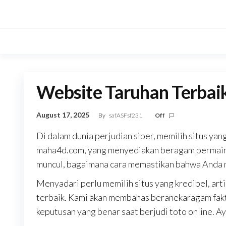
Skip
to
the
content
Website Taruhan Terbai
August 17, 2025
By
safASFsf231
Off
Di dalam dunia perjudian siber, memilih situs yan
maha4d.com, yang menyediakan beragam permainan 
muncul, bagaimana cara memastikan bahwa Anda m
Menyadari perlu memilih situs yang kredibel, a
terbaik. Kami akan membahas beranekaragam fakt
keputusan yang benar saat berjudi toto online. A