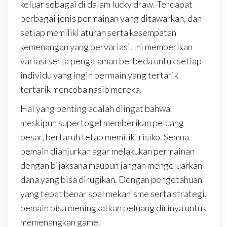
keluar sebagai di dalam lucky draw. Terdapat
berbagai jenis permainan yang ditawarkan, dan
setiap memiliki aturan serta kesempatan
kemenangan yang bervariasi. Ini memberikan
variasi serta pengalaman berbeda untuk setiap
individu yang ingin bermain yang tertarik
tertarik mencoba nasib mereka.
Hal yang penting adalah diingat bahwa
meskipun supertogel memberikan peluang
besar, bertaruh tetap memiliki risiko. Semua
pemain dianjurkan agar melakukan permainan
dengan bijaksana maupun jangan mengeluarkan
dana yang bisa dirugikan. Dengan pengetahuan
yang tepat benar soal mekanisme serta strategi,
pemain bisa meningkatkan peluang dirinya untuk
memenangkan game.