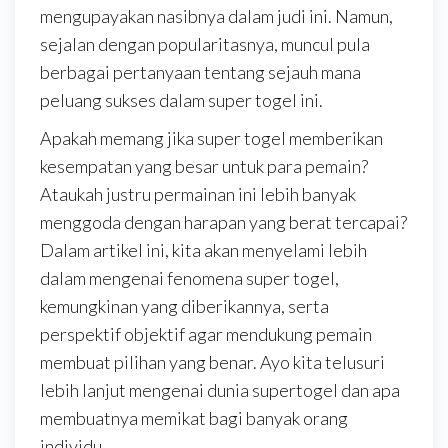
mengupayakan nasibnya dalam judi ini. Namun,
sejalan dengan popularitasnya, muncul pula
berbagai pertanyaan tentang sejauh mana
peluang sukses dalam super togel ini.
Apakah memang jika super togel memberikan
kesempatan yang besar untuk para pemain?
Ataukah justru permainan ini lebih banyak
menggoda dengan harapan yang berat tercapai?
Dalam artikel ini, kita akan menyelami lebih
dalam mengenai fenomena super togel,
kemungkinan yang diberikannya, serta
perspektif objektif agar mendukung pemain
membuat pilihan yang benar. Ayo kita telusuri
lebih lanjut mengenai dunia supertogel dan apa
membuatnya memikat bagi banyak orang
individu.