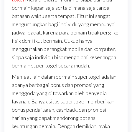
bermain kapan saja serta di mana saja tanpa
batasan waktu serta tempat. Fitur ini sangat
menguntungkan bagi individu yang mempunyai
jadwal padat, karena para pemain tidak pergi ke
fisik demi ikut bermain. Cukup hanya
menggunakan perangkat mobile dan komputer,
siapa saja individu bisa mengalami kesenangan
bermain super togel secara mudah.
Manfaat lain dalam bermain supertogel adalah
adanya berbagai bonus dan promosi yang
menggoda yang ditawarkan oleh penyedia
layanan. Banyak situs supertogel memberikan
bonus pendaftaran, cashback, dan promosi
harian yang dapat mendorong potensi
keuntungan pemain. Dengan demikian, maka