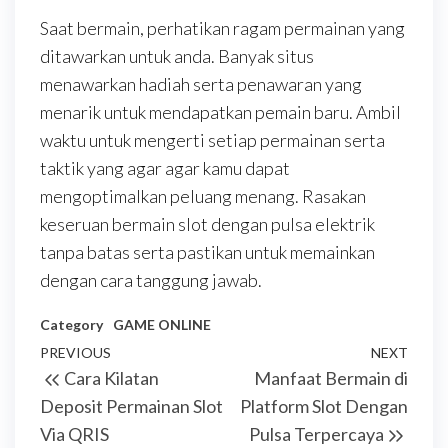
Saat bermain, perhatikan ragam permainan yang
ditawarkan untuk anda. Banyak situs
menawarkan hadiah serta penawaran yang
menarik untuk mendapatkan pemain baru. Ambil
waktu untuk mengerti setiap permainan serta
taktik yang agar agar kamu dapat
mengoptimalkan peluang menang. Rasakan
keseruan bermain slot dengan pulsa elektrik
tanpa batas serta pastikan untuk memainkan
dengan cara tanggung jawab.
Category
GAME ONLINE
Post
Previous
PREVIOUS
NEXT
Next
Cara Kilatan
Manfaat Bermain di
navigation
Post
Post
Deposit Permainan Slot
Platform Slot Dengan
Via QRIS
Pulsa Terpercaya