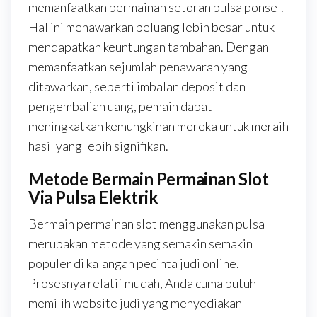
memanfaatkan permainan setoran pulsa ponsel.
Hal ini menawarkan peluang lebih besar untuk
mendapatkan keuntungan tambahan. Dengan
memanfaatkan sejumlah penawaran yang
ditawarkan, seperti imbalan deposit dan
pengembalian uang, pemain dapat
meningkatkan kemungkinan mereka untuk meraih
hasil yang lebih signifikan.
Metode Bermain Permainan Slot
Via Pulsa Elektrik
Bermain permainan slot menggunakan pulsa
merupakan metode yang semakin semakin
populer di kalangan pecinta judi online.
Prosesnya relatif mudah, Anda cuma butuh
memilih website judi yang menyediakan