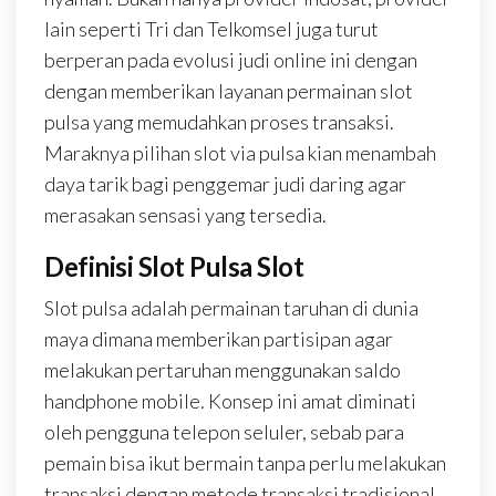
lain seperti Tri dan Telkomsel juga turut
berperan pada evolusi judi online ini dengan
dengan memberikan layanan permainan slot
pulsa yang memudahkan proses transaksi.
Maraknya pilihan slot via pulsa kian menambah
daya tarik bagi penggemar judi daring agar
merasakan sensasi yang tersedia.
Definisi Slot Pulsa Slot
Slot pulsa adalah permainan taruhan di dunia
maya dimana memberikan partisipan agar
melakukan pertaruhan menggunakan saldo
handphone mobile. Konsep ini amat diminati
oleh pengguna telepon seluler, sebab para
pemain bisa ikut bermain tanpa perlu melakukan
transaksi dengan metode transaksi tradisional