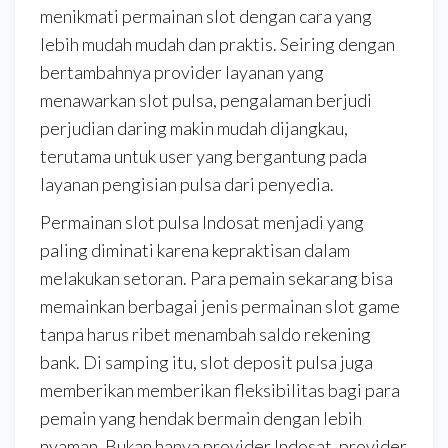
menikmati permainan slot dengan cara yang
lebih mudah mudah dan praktis. Seiring dengan
bertambahnya provider layanan yang
menawarkan slot pulsa, pengalaman berjudi
perjudian daring makin mudah dijangkau,
terutama untuk user yang bergantung pada
layanan pengisian pulsa dari penyedia.
Permainan slot pulsa Indosat menjadi yang
paling diminati karena kepraktisan dalam
melakukan setoran. Para pemain sekarang bisa
memainkan berbagai jenis permainan slot game
tanpa harus ribet menambah saldo rekening
bank. Di samping itu, slot deposit pulsa juga
memberikan memberikan fleksibilitas bagi para
pemain yang hendak bermain dengan lebih
nyaman. Bukan hanya provider Indosat, provider