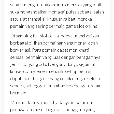
sangat menguntungkan untuk mereka yang lebih
suka mengandalkan memakai pulsa sebagai salah
satu alat transaksi, khususnya bagi mereka
pemain yang sering bermain game slot online.
Di samping itu, slot pulsa Indosat memberikan
berbagai pilihan permainan yang menarik dan
bervariasi. Para pemain dapat menikmati
sensasi bermain yang luas dengan beragamnya
jenis slot yang ada. Dengan adanya sejumlah
konsep dan elemen menarik, setiap pemain
dapat memilih game yang cocok dengan selera
sendiri, sehingga menambah kesenangan dalam
bermain.
Manfaat lainnya adalah adanya imbalan dan
penawaran khusus bagi para pengguna yang