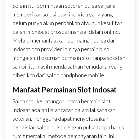
Selain itu, permintaan setoran pulsa sarjana
memberikan solusi bagi individu yang yang
belum punya akun perbankan ataupun kesulitan
dalam membuat proses finansial dalam online.
Melalui memanfaatkan permainan pulsa dari
Indosat dan provider lainnya pemain bisa
mengalami keseruan bermain slot tanpa sekatan,
sambil itu masih mendapatkan kemudahan yang
diberikan dari saldo handphone mobile.
Manfaat Permainan Slot Indosat
Salah satu keuntungan utama bermain slot
Indosat adalah kelancaran dalam laksanakan
setoran. Pengguna dapat menyelesaikan
pengisian saldo pulsa dengan pulsa tanpa harus
rumit memakai metode pembayaran lain. Ini