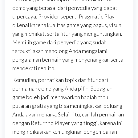
demo yang berasal dari penyedia yang dapat
dipercaya. Provider seperti Pragmatic Play
dikenal karena kualitas game yang bagus, visual
yang memikat, serta fitur yang menguntungkan.
Memilih game dari penyedia yang sudah
terbukti akan menolong Anda mengalami
pengalaman bermain yang menyenangkan serta
mendekati realita.
Kemudian, perhatikan topik dan fitur dari
permainan demo yang Anda pilih. Sebagian
game boleh jadi menawarkan hadiah atau
putaran gratis yang bisa meningkatkan peluang
Anda agar menang. Selain itu, carilah permainan
dengan Return to Player yang tinggi, karena ini
mengindikasikan kemungkinan pengembalian