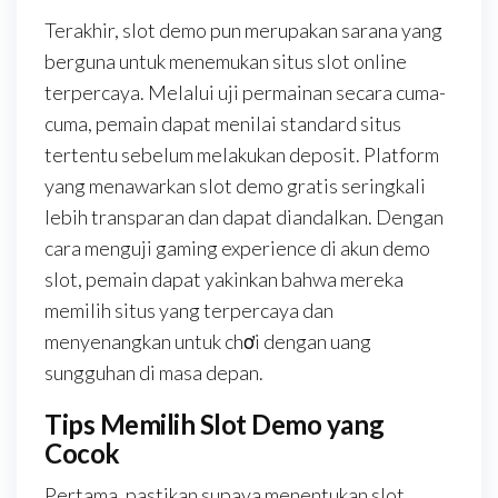
Terakhir, slot demo pun merupakan sarana yang
berguna untuk menemukan situs slot online
terpercaya. Melalui uji permainan secara cuma-
cuma, pemain dapat menilai standard situs
tertentu sebelum melakukan deposit. Platform
yang menawarkan slot demo gratis seringkali
lebih transparan dan dapat diandalkan. Dengan
cara menguji gaming experience di akun demo
slot, pemain dapat yakinkan bahwa mereka
memilih situs yang terpercaya dan
menyenangkan untuk chơi dengan uang
sungguhan di masa depan.
Tips Memilih Slot Demo yang
Cocok
Pertama, pastikan supaya menentukan slot