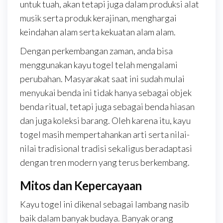
untuk tuah, akan tetapi juga dalam produksi alat
musik serta produk kerajinan, menghargai
keindahan alam serta kekuatan alam alam.
Dengan perkembangan zaman, anda bisa
menggunakan kayu togel telah mengalami
perubahan. Masyarakat saat ini sudah mulai
menyukai benda ini tidak hanya sebagai objek
benda ritual, tetapi juga sebagai benda hiasan
dan juga koleksi barang. Oleh karena itu, kayu
togel masih mempertahankan arti serta nilai-
nilai tradisional tradisi sekaligus beradaptasi
dengan tren modern yang terus berkembang.
Mitos dan Kepercayaan
Kayu togel ini dikenal sebagai lambang nasib
baik dalam banyak budaya. Banyak orang