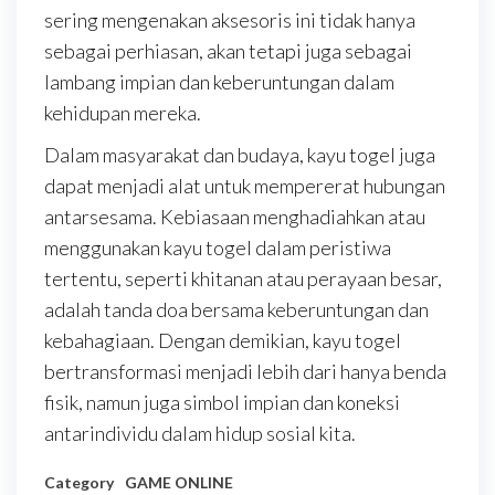
sering mengenakan aksesoris ini tidak hanya
sebagai perhiasan, akan tetapi juga sebagai
lambang impian dan keberuntungan dalam
kehidupan mereka.
Dalam masyarakat dan budaya, kayu togel juga
dapat menjadi alat untuk mempererat hubungan
antarsesama. Kebiasaan menghadiahkan atau
menggunakan kayu togel dalam peristiwa
tertentu, seperti khitanan atau perayaan besar,
adalah tanda doa bersama keberuntungan dan
kebahagiaan. Dengan demikian, kayu togel
bertransformasi menjadi lebih dari hanya benda
fisik, namun juga simbol impian dan koneksi
antarindividu dalam hidup sosial kita.
Category
GAME ONLINE