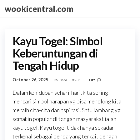
Skip
wookicentral.com
to
the
content
Kayu Togel: Simbol
Keberuntungan di
Tengah Hidup
October 26, 2025
By
safASFsf231
Off
Dalam kehidupan sehari-hari, kita sering
mencari simbol harapan yg bisa menolong kita
meraih cita-cita dan aspirasi. Satu lambang yg
semakin populer di tengah masyarakat ialah
kayu togel. Kayu togel tidak hanya sekadar
terkenal sebagai benda yang terkait dengan