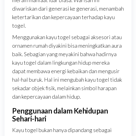
meraih manfaat luar biasa. Warisan ini
diwariskan dari generasi ke generasi, menambah
ketertarikan dan kepercayaan terhadap kayu
togel.
Menggunakan kayu togel sebagai aksesori atau
ornamen rumah diyakini bisa meningkatkan aura
baik. Sebagian yang meyakini bahwa hadirnya
kayu togel dalam lingkungan hidup mereka
dapat membawa energi kebaikan dan mengusir
hal-hal buruk. Hal ini mengubah kayu togel tidak
sekadar objek fisik, melainkan simbol harapan
dan kepercayaan dalam hidup.
Penggunaan dalam Kehidupan
Sehari-hari
Kayu togel bukan hanya dipandang sebagai