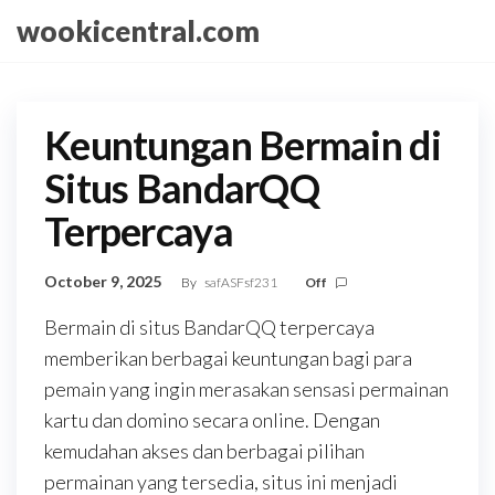
Skip
wookicentral.com
to
the
content
Keuntungan Bermain di
Situs BandarQQ
Terpercaya
October 9, 2025
By
safASFsf231
Off
Bermain di situs BandarQQ terpercaya
memberikan berbagai keuntungan bagi para
pemain yang ingin merasakan sensasi permainan
kartu dan domino secara online. Dengan
kemudahan akses dan berbagai pilihan
permainan yang tersedia, situs ini menjadi