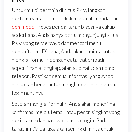
Untuk mulai bermain di situs PKV, langkah
pertama yang perlu dilakukan adalah mendaftar.
dominoqq
Proses pendaftaran biasanya cukup
sederhana. Anda hanya perlu mengunjungi situs
PKV yang terpercaya dan mencari menu
pendaftaran. Di sana, Anda akan diminta untuk
mengisi formulir dengan data-dat pribadi
seperti nama lengkap, alamat email, dan nomor
telepon. Pastikan semua informasi yang Anda
masukkan benar untuk menghindari masalah saat
login nantinya.
Setelah mengisi formulir, Anda akan menerima
konfirmasi melalui email atau pesan singkat yang
berisi akun dan password untuk login. Pada
tahap ini, Anda juga akan sering diminta untuk