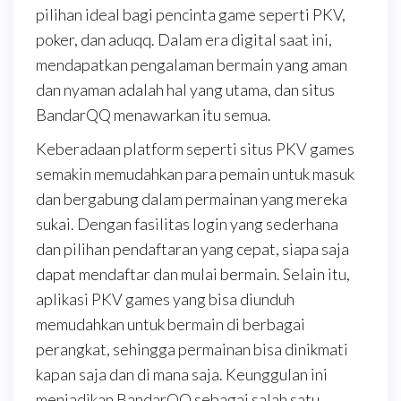
pilihan ideal bagi pencinta game seperti PKV,
poker, dan aduqq. Dalam era digital saat ini,
mendapatkan pengalaman bermain yang aman
dan nyaman adalah hal yang utama, dan situs
BandarQQ menawarkan itu semua.
Keberadaan platform seperti situs PKV games
semakin memudahkan para pemain untuk masuk
dan bergabung dalam permainan yang mereka
sukai. Dengan fasilitas login yang sederhana
dan pilihan pendaftaran yang cepat, siapa saja
dapat mendaftar dan mulai bermain. Selain itu,
aplikasi PKV games yang bisa diunduh
memudahkan untuk bermain di berbagai
perangkat, sehingga permainan bisa dinikmati
kapan saja dan di mana saja. Keunggulan ini
menjadikan BandarQQ sebagai salah satu