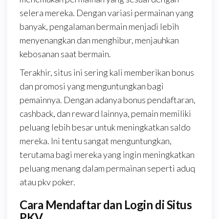
selera mereka. Dengan variasi permainan yang
banyak, pengalaman bermain menjadi lebih
menyenangkan dan menghibur, menjauhkan
kebosanan saat bermain.
Terakhir, situs ini sering kali memberikan bonus
dan promosi yang menguntungkan bagi
pemainnya. Dengan adanya bonus pendaftaran,
cashback, dan reward lainnya, pemain memiliki
peluang lebih besar untuk meningkatkan saldo
mereka. Ini tentu sangat menguntungkan,
terutama bagi mereka yang ingin meningkatkan
peluang menang dalam permainan seperti aduq
atau pkv poker.
Cara Mendaftar dan Login di Situs
PKV