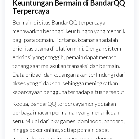
Keuntungan Bermain di BandarQQ
Terpercaya
Bermain di situs BandarQQ terpercaya
menawarkan berbagai keuntungan yang menarik
bagi para pemain. Pertama, keamanan adalah
prioritas utama di platform ini. Dengan sistem
enkripsi yang canggih, pemain dapat merasa
tenang saat melakukan transaksi dan bermain.
Data pribadi dan keuangan akan terlindungi dari
akses yang tidak sah, sehingga meningkatkan
kepercayaan pengguna terhadap situs tersebut.
Kedua, BandarQQ terpercaya menyediakan
berbagai macam permainan yang menarik dan
seru. Mulai dari pkv games, dominoqq, bandarq,
hingga poker online, setiap pemain dapat
menemukan permainan yang sesuai dengan