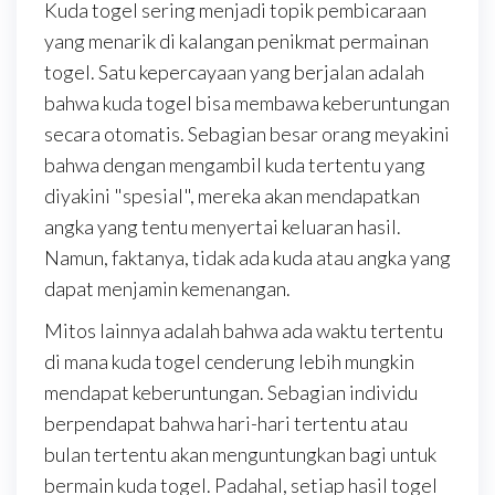
Kuda togel sering menjadi topik pembicaraan
yang menarik di kalangan penikmat permainan
togel. Satu kepercayaan yang berjalan adalah
bahwa kuda togel bisa membawa keberuntungan
secara otomatis. Sebagian besar orang meyakini
bahwa dengan mengambil kuda tertentu yang
diyakini "spesial", mereka akan mendapatkan
angka yang tentu menyertai keluaran hasil.
Namun, faktanya, tidak ada kuda atau angka yang
dapat menjamin kemenangan.
Mitos lainnya adalah bahwa ada waktu tertentu
di mana kuda togel cenderung lebih mungkin
mendapat keberuntungan. Sebagian individu
berpendapat bahwa hari-hari tertentu atau
bulan tertentu akan menguntungkan bagi untuk
bermain kuda togel. Padahal, setiap hasil togel