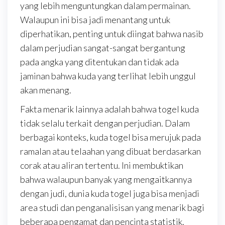
yang lebih menguntungkan dalam permainan.
Walaupun ini bisa jadi menantang untuk
diperhatikan, penting untuk diingat bahwa nasib
dalam perjudian sangat-sangat bergantung
pada angka yang ditentukan dan tidak ada
jaminan bahwa kuda yang terlihat lebih unggul
akan menang.
Fakta menarik lainnya adalah bahwa togel kuda
tidak selalu terkait dengan perjudian. Dalam
berbagai konteks, kuda togel bisa merujuk pada
ramalan atau telaahan yang dibuat berdasarkan
corak atau aliran tertentu. Ini membuktikan
bahwa walaupun banyak yang mengaitkannya
dengan judi, dunia kuda togel juga bisa menjadi
area studi dan penganalisisan yang menarik bagi
beberapa pengamat dan pencinta statistik.