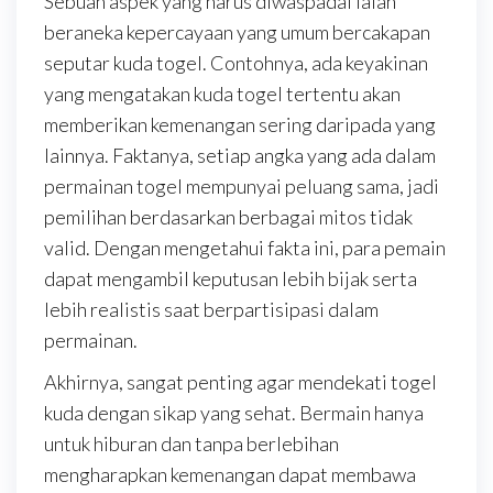
Sebuah aspek yang harus diwaspadai ialah
beraneka kepercayaan yang umum bercakapan
seputar kuda togel. Contohnya, ada keyakinan
yang mengatakan kuda togel tertentu akan
memberikan kemenangan sering daripada yang
lainnya. Faktanya, setiap angka yang ada dalam
permainan togel mempunyai peluang sama, jadi
pemilihan berdasarkan berbagai mitos tidak
valid. Dengan mengetahui fakta ini, para pemain
dapat mengambil keputusan lebih bijak serta
lebih realistis saat berpartisipasi dalam
permainan.
Akhirnya, sangat penting agar mendekati togel
kuda dengan sikap yang sehat. Bermain hanya
untuk hiburan dan tanpa berlebihan
mengharapkan kemenangan dapat membawa