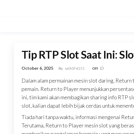
Skip
to
the
content
Tip RTP Slot Saat Ini: 
October 6, 2025
By
safASFsf231
Off
Dalam alam permainan mesin slot daring, Return 
pemain. Return to Player menunjukkan persentase
ini, tim kami akan membagikan sharing info RTP
slot, kalian dapat lebih bijak cerdas untuk mene
Tiada hari tanpa waktu, informasi mengenai Retur
Terutama, Return to Player mesin slot yang beras
memberikan pengalaman bermain yang menyenangk