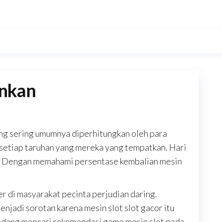
inkan
ang sering umumnya diperhitungkan oleh para
 setiap taruhan yang mereka yang tempatkan. Hari
or. Dengan memahami persentase kembalian mesin
r di masyarakat pecinta perjudian daring.
njadi sorotan karena mesin slot slot gacor itu
edang mencari rekomendasi game mesin slot pada