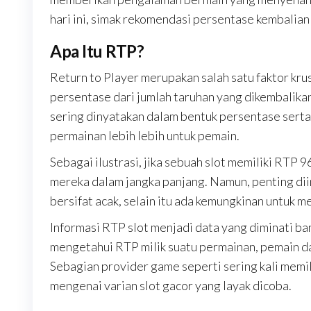
hari ini, simak rekomendasi persentase kembalia
Apa Itu RTP?
Return to Player merupakan salah satu faktor kr
persentase dari jumlah taruhan yang dikembalika
sering dinyatakan dalam bentuk persentase serta
permainan lebih lebih untuk pemain.
Sebagai ilustrasi, jika sebuah slot memiliki RTP 
mereka dalam jangka panjang. Namun, penting di
bersifat acak, selain itu ada kemungkinan untuk
Informasi RTP slot menjadi data yang diminati b
mengetahui RTP milik suatu permainan, pemain d
Sebagian provider game seperti sering kali memi
mengenai varian slot gacor yang layak dicoba.