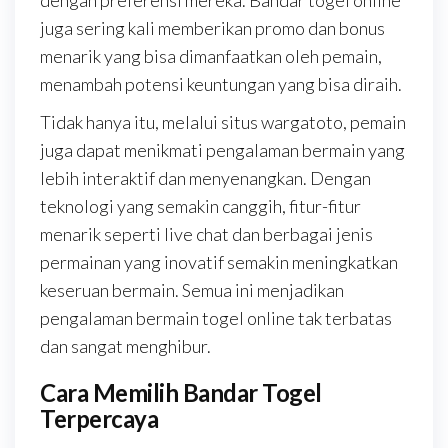
dengan preferensi mereka. Bandar togel online
juga sering kali memberikan promo dan bonus
menarik yang bisa dimanfaatkan oleh pemain,
menambah potensi keuntungan yang bisa diraih.
Tidak hanya itu, melalui situs wargatoto, pemain
juga dapat menikmati pengalaman bermain yang
lebih interaktif dan menyenangkan. Dengan
teknologi yang semakin canggih, fitur-fitur
menarik seperti live chat dan berbagai jenis
permainan yang inovatif semakin meningkatkan
keseruan bermain. Semua ini menjadikan
pengalaman bermain togel online tak terbatas
dan sangat menghibur.
Cara Memilih Bandar Togel
Terpercaya