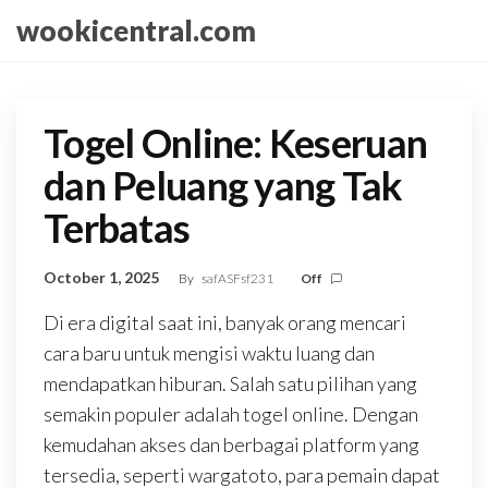
Skip
wookicentral.com
to
the
content
Togel Online: Keseruan
dan Peluang yang Tak
Terbatas
October 1, 2025
By
safASFsf231
Off
Di era digital saat ini, banyak orang mencari
cara baru untuk mengisi waktu luang dan
mendapatkan hiburan. Salah satu pilihan yang
semakin populer adalah togel online. Dengan
kemudahan akses dan berbagai platform yang
tersedia, seperti wargatoto, para pemain dapat