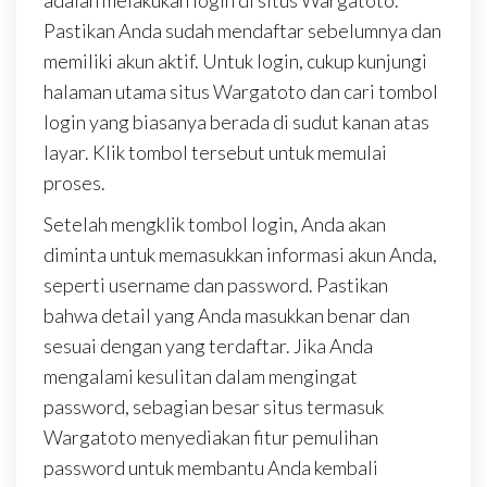
adalah melakukan login di situs Wargatoto.
Pastikan Anda sudah mendaftar sebelumnya dan
memiliki akun aktif. Untuk login, cukup kunjungi
halaman utama situs Wargatoto dan cari tombol
login yang biasanya berada di sudut kanan atas
layar. Klik tombol tersebut untuk memulai
proses.
Setelah mengklik tombol login, Anda akan
diminta untuk memasukkan informasi akun Anda,
seperti username dan password. Pastikan
bahwa detail yang Anda masukkan benar dan
sesuai dengan yang terdaftar. Jika Anda
mengalami kesulitan dalam mengingat
password, sebagian besar situs termasuk
Wargatoto menyediakan fitur pemulihan
password untuk membantu Anda kembali