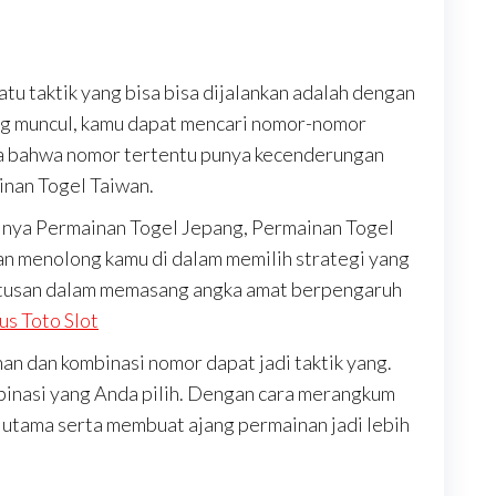
u taktik yang bisa bisa dijalankan adalah dengan
ng muncul, kamu dapat mencari nomor-nomor
ya bahwa nomor tertentu punya kecenderungan
ainan Togel Taiwan.
salnya Permainan Togel Jepang, Permainan Togel
kan menolong kamu di dalam memilih strategi yang
 putusan dalam memasang angka amat berpengaruh
tus Toto Slot
an dan kombinasi nomor dapat jadi taktik yang.
binasi yang Anda pilih. Dengan cara merangkum
 utama serta membuat ajang permainan jadi lebih