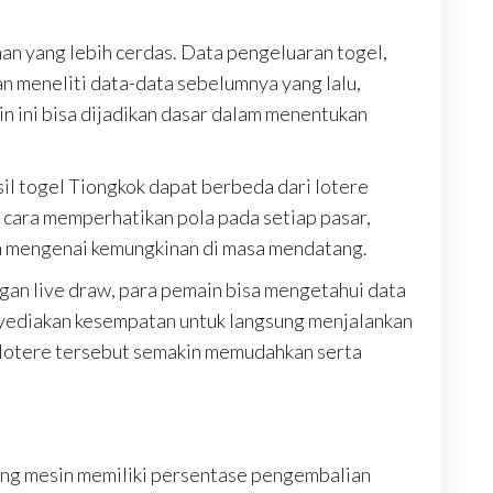
an yang lebih cerdas. Data pengeluaran togel,
n meneliti data-data sebelumnya yang lalu,
in ini bisa dijadikan dasar dalam menentukan
il togel Tiongkok dapat berbeda dari lotere
cara memperhatikan pola pada setiap pasar,
an mengenai kemungkinan di masa mendatang.
ngan live draw, para pemain bisa mengetahui data
enyediakan kesempatan untuk langsung menjalankan
n lotere tersebut semakin memudahkan serta
sing mesin memiliki persentase pengembalian