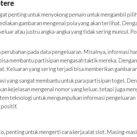
otere
angat penting untuk menyokong pemain untuk mengambil pilih
yediakan gambaran mengenai pola yang akan terlihat. Denga
eluar atau justru angka-angka yang tidak sering muncul. Po
 perubahan pada data pengeluaran. Misalnya, informasi has
isa membantu partisipan mengasah taktik mereka. Dengan 
pat. Keluaran yang sering terjadi bisa memberikan gambar
masi yang sangat membantu untuk para partisipan togel. De
akan kejelasan mengenai nomor yang keluar, tetapi juga m
sistem teknologi untuk mengumpulkan informasi pengeluara
positif.
o, penting untuk mengerti cara kerja alat slot. Masing-ma