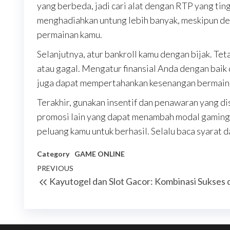
yang berbeda, jadi cari alat dengan RTP yang ting
menghadiahkan untung lebih banyak, meskipun den
permainan kamu.
Selanjutnya, atur bankroll kamu dengan bijak. Tet
atau gagal. Mengatur finansial Anda dengan baik
juga dapat mempertahankan kesenangan bermain 
Terakhir, gunakan insentif dan penawaran yang dis
promosi lain yang dapat menambah modal gaming
peluang kamu untuk berhasil. Selalu baca syarat 
Category
GAME ONLINE
Post
Previous
PREVIOUS
Kayutogel dan Slot Gacor: Kombinasi Sukses d
navigation
Post