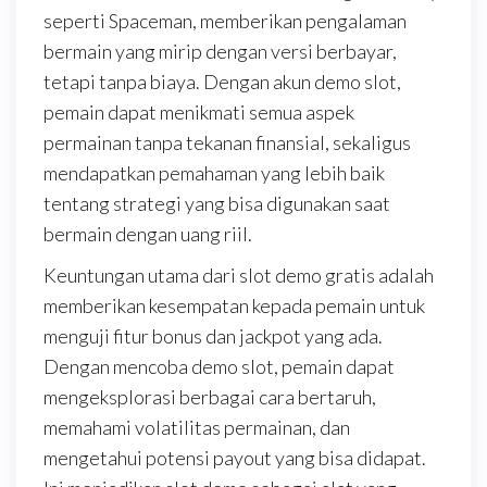
seperti Spaceman, memberikan pengalaman
bermain yang mirip dengan versi berbayar,
tetapi tanpa biaya. Dengan akun demo slot,
pemain dapat menikmati semua aspek
permainan tanpa tekanan finansial, sekaligus
mendapatkan pemahaman yang lebih baik
tentang strategi yang bisa digunakan saat
bermain dengan uang riil.
Keuntungan utama dari slot demo gratis adalah
memberikan kesempatan kepada pemain untuk
menguji fitur bonus dan jackpot yang ada.
Dengan mencoba demo slot, pemain dapat
mengeksplorasi berbagai cara bertaruh,
memahami volatilitas permainan, dan
mengetahui potensi payout yang bisa didapat.