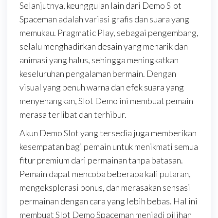
Selanjutnya, keunggulan lain dari Demo Slot
Spaceman adalah variasi grafis dan suara yang
memukau. Pragmatic Play, sebagai pengembang,
selalu menghadirkan desain yang menarik dan
animasi yang halus, sehingga meningkatkan
keseluruhan pengalaman bermain. Dengan
visual yang penuh warna dan efek suara yang
menyenangkan, Slot Demo ini membuat pemain
merasa terlibat dan terhibur.
Akun Demo Slot yang tersedia juga memberikan
kesempatan bagi pemain untuk menikmati semua
fitur premium dari permainan tanpa batasan.
Pemain dapat mencoba beberapa kali putaran,
mengeksplorasi bonus, dan merasakan sensasi
permainan dengan cara yang lebih bebas. Hal ini
membuat Slot Demo Spaceman menjadi pilihan