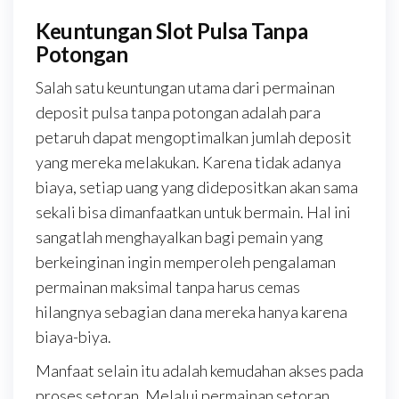
Keuntungan Slot Pulsa Tanpa
Potongan
Salah satu keuntungan utama dari permainan
deposit pulsa tanpa potongan adalah para
petaruh dapat mengoptimalkan jumlah deposit
yang mereka melakukan. Karena tidak adanya
biaya, setiap uang yang didepositkan akan sama
sekali bisa dimanfaatkan untuk bermain. Hal ini
sangatlah menghayalkan bagi pemain yang
berkeinginan ingin memperoleh pengalaman
permainan maksimal tanpa harus cemas
hilangnya sebagian dana mereka hanya karena
biaya-biya.
Manfaat selain itu adalah kemudahan akses pada
proses setoran. Melalui permainan setoran