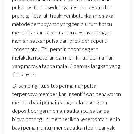
pulsa, serta prosedurnya menjadi cepat dan
praktis. Petaruh tidak membutuhkan memakai
metode pembayaran yang terlalu rumit atau
mendaftarkan rekening bank. Hanya dengan
memanfaatkan pulsa dari provider seperti
Indosat atau Tri, pemain dapat segera
melakukan setoran dan menikmati permainan
yang mereka tanpa melalui banyak langkah yang
tidak jelas.
Di samping itu, situs permainan pulsa
terpercaya memberikan insentif dan penawaran
menarik bagi pemain yang melangsungkan
deposit dengan memanfaatkan pulsa tanpa
biaya potong. Ini memberikan kesempatan lebih
bagi pemain untuk mendapatkan lebih banyak