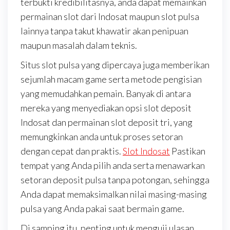
terbukti kredibilitasnya, anda dapat memainkan
permainan slot dari Indosat maupun slot pulsa
lainnya tanpa takut khawatir akan penipuan
maupun masalah dalam teknis.
Situs slot pulsa yang dipercaya juga memberikan
sejumlah macam game serta metode pengisian
yang memudahkan pemain. Banyak di antara
mereka yang menyediakan opsi slot deposit
Indosat dan permainan slot deposit tri, yang
memungkinkan anda untuk proses setoran
dengan cepat dan praktis.
Slot Indosat
Pastikan
tempat yang Anda pilih anda serta menawarkan
setoran deposit pulsa tanpa potongan, sehingga
Anda dapat memaksimalkan nilai masing-masing
pulsa yang Anda pakai saat bermain game.
Di samping itu, penting untuk menguji ulasan