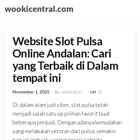
Skip
wookicentral.com
to
the
content
Website Slot Pulsa
Online Andalan: Cari
yang Terbaik di Dalam
tempat ini
November 1, 2025
By
safASFsf231
Off
Di dalam alam judi siber, slot pulsa telah
menjadi salah satu op pilihan favorit buat
beberapa penjudi. Dengan adanya kemudahan
yang melakukan setoran dari pulsa, semakin
banyak individu yang mencari website