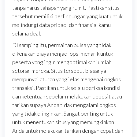
tanpa harus tahapan yang rumit. Pastikan situs
tersebut memiliki perlindungan yang kuat untuk
melindungi data pribadi dan finansial kamu
selama deal.
Di samping itu, permainan pulsa yang tidak
dikenakan biaya menjadi opsi menarik untuk
peserta yang ingin mengoptimalkan jumlah
setoran mereka. Situs tersebut biasanya
mempunyai aturan yang jelas mengenai ongkos
transaksi. Pastikan untuk selalu periksa kondisi
dan ketentuan sebelum melakukan deposit atau
tarikan supaya Anda tidak mengalami ongkos
yang tidak diinginkan. Sangat penting untuk
untuk menentukan situs yang memungkinkan
Anda untuk melakukan tarikan dengan cepat dan