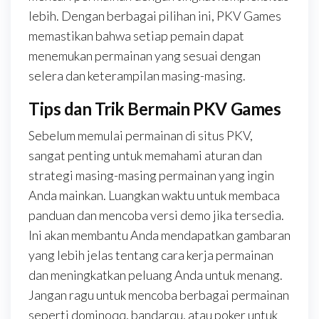
lebih. Dengan berbagai pilihan ini, PKV Games
memastikan bahwa setiap pemain dapat
menemukan permainan yang sesuai dengan
selera dan keterampilan masing-masing.
Tips dan Trik Bermain PKV Games
Sebelum memulai permainan di situs PKV,
sangat penting untuk memahami aturan dan
strategi masing-masing permainan yang ingin
Anda mainkan. Luangkan waktu untuk membaca
panduan dan mencoba versi demo jika tersedia.
Ini akan membantu Anda mendapatkan gambaran
yang lebih jelas tentang cara kerja permainan
dan meningkatkan peluang Anda untuk menang.
Jangan ragu untuk mencoba berbagai permainan
seperti dominoqq, bandarqu, atau poker untuk