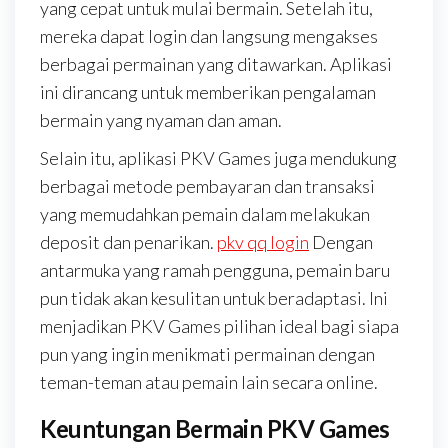
yang cepat untuk mulai bermain. Setelah itu,
mereka dapat login dan langsung mengakses
berbagai permainan yang ditawarkan. Aplikasi
ini dirancang untuk memberikan pengalaman
bermain yang nyaman dan aman.
Selain itu, aplikasi PKV Games juga mendukung
berbagai metode pembayaran dan transaksi
yang memudahkan pemain dalam melakukan
deposit dan penarikan.
pkv qq login
Dengan
antarmuka yang ramah pengguna, pemain baru
pun tidak akan kesulitan untuk beradaptasi. Ini
menjadikan PKV Games pilihan ideal bagi siapa
pun yang ingin menikmati permainan dengan
teman-teman atau pemain lain secara online.
Keuntungan Bermain PKV Games