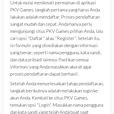
Untuk mulai menikmati permainan di aplikasi
PKV Games, langkah pertama yang harus Anda
lakukan adalah mendaftar. Proses pendaftaran
sangat mudah dan cepat. Anda hanya perlu
mengunjungi situs PKV Games pilihan Anda, lalu
cari opsi "Daftar" atau "Register". Setelah itu,
isi formulir yang disediakan dengan informasi
yang benar, seperti nama pengguna, kata sandi,
dan data pribadi lainnya. Pastikan semua
informasi yang Anda masukkan akurat agar
proses pendaftaran dapat berhasil.
Setelah Anda menyelesaikan tahap pendaftaran,
langkah berikutnya adalah melakukan login ke
akun Anda. Kembali ke situs PKV Games,
temukan opsi "Login". Masukkan nama pengguna
dan kata sandi yang telah Anda buat saat