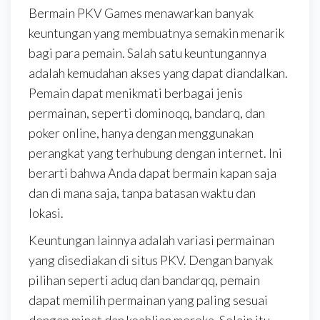
Bermain PKV Games menawarkan banyak
keuntungan yang membuatnya semakin menarik
bagi para pemain. Salah satu keuntungannya
adalah kemudahan akses yang dapat diandalkan.
Pemain dapat menikmati berbagai jenis
permainan, seperti dominoqq, bandarq, dan
poker online, hanya dengan menggunakan
perangkat yang terhubung dengan internet. Ini
berarti bahwa Anda dapat bermain kapan saja
dan di mana saja, tanpa batasan waktu dan
lokasi.
Keuntungan lainnya adalah variasi permainan
yang disediakan di situs PKV. Dengan banyak
pilihan seperti aduq dan bandarqq, pemain
dapat memilih permainan yang paling sesuai