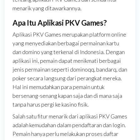
menarik yang ditawarkannya.
Apa Itu Aplikasi PKV Games?
Aplikasi PKV Games merupakan platform online
yang menyediakan berbagai permainan kartu
dan domino yang terkenal di Indonesia. Dengan
aplikasi ini, pemain dapat menikmati berbagai
jenis permainan seperti dominoqq, bandarq, dan
poker secara langsung dari perangkat mereka.
Hal ini memudahkan para pemain untuk
bersenang-senang kapan saja dan di mana saja
tanpa harus pergi ke kasino fisik.
Salah satu fitur menarik dari aplikasi PKV Games
adalah kemudahan dalam pendaftaran dan login.
Pemain hanya perlu melakukan proses daftar