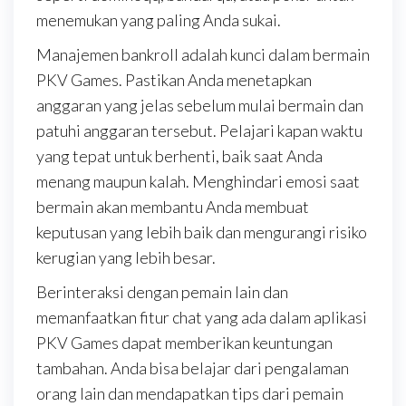
menemukan yang paling Anda sukai.
Manajemen bankroll adalah kunci dalam bermain
PKV Games. Pastikan Anda menetapkan
anggaran yang jelas sebelum mulai bermain dan
patuhi anggaran tersebut. Pelajari kapan waktu
yang tepat untuk berhenti, baik saat Anda
menang maupun kalah. Menghindari emosi saat
bermain akan membantu Anda membuat
keputusan yang lebih baik dan mengurangi risiko
kerugian yang lebih besar.
Berinteraksi dengan pemain lain dan
memanfaatkan fitur chat yang ada dalam aplikasi
PKV Games dapat memberikan keuntungan
tambahan. Anda bisa belajar dari pengalaman
orang lain dan mendapatkan tips dari pemain