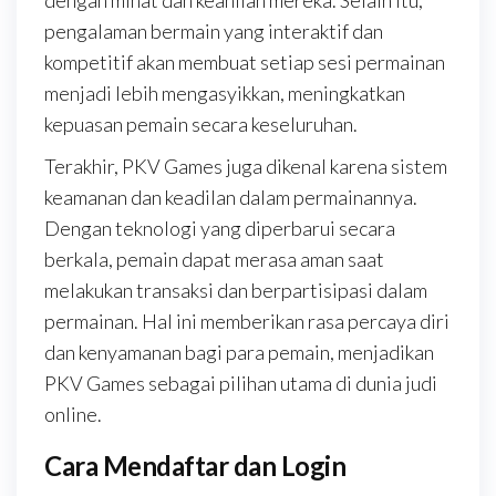
dengan minat dan keahlian mereka. Selain itu,
pengalaman bermain yang interaktif dan
kompetitif akan membuat setiap sesi permainan
menjadi lebih mengasyikkan, meningkatkan
kepuasan pemain secara keseluruhan.
Terakhir, PKV Games juga dikenal karena sistem
keamanan dan keadilan dalam permainannya.
Dengan teknologi yang diperbarui secara
berkala, pemain dapat merasa aman saat
melakukan transaksi dan berpartisipasi dalam
permainan. Hal ini memberikan rasa percaya diri
dan kenyamanan bagi para pemain, menjadikan
PKV Games sebagai pilihan utama di dunia judi
online.
Cara Mendaftar dan Login