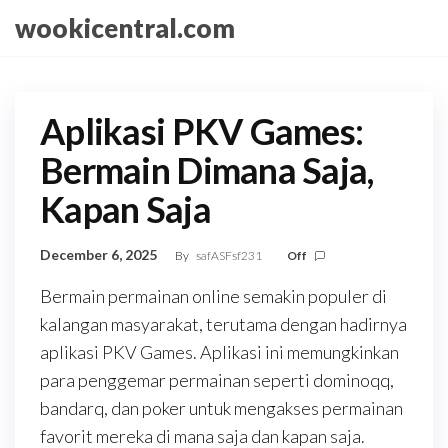
Skip
wookicentral.com
to
the
content
Aplikasi PKV Games:
Bermain Dimana Saja,
Kapan Saja
December 6, 2025
By
safASFsf231
Off
Bermain permainan online semakin populer di
kalangan masyarakat, terutama dengan hadirnya
aplikasi PKV Games. Aplikasi ini memungkinkan
para penggemar permainan seperti dominoqq,
bandarq, dan poker untuk mengakses permainan
favorit mereka di mana saja dan kapan saja.