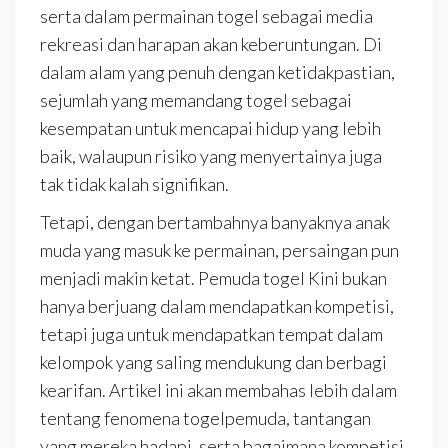
serta dalam permainan togel sebagai media
rekreasi dan harapan akan keberuntungan. Di
dalam alam yang penuh dengan ketidakpastian,
sejumlah yang memandang togel sebagai
kesempatan untuk mencapai hidup yang lebih
baik, walaupun risiko yang menyertainya juga
tak tidak kalah signifikan.
Tetapi, dengan bertambahnya banyaknya anak
muda yang masuk ke permainan, persaingan pun
menjadi makin ketat. Pemuda togel Kini bukan
hanya berjuang dalam mendapatkan kompetisi,
tetapi juga untuk mendapatkan tempat dalam
kelompok yang saling mendukung dan berbagi
kearifan. Artikel ini akan membahas lebih dalam
tentang fenomena togelpemuda, tantangan
yang mereka hadapi, serta bagaimana kompetisi