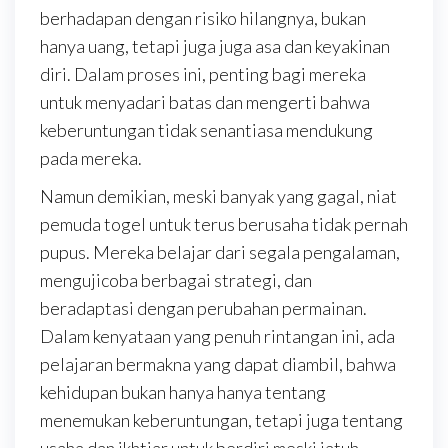
berhadapan dengan risiko hilangnya, bukan
hanya uang, tetapi juga juga asa dan keyakinan
diri. Dalam proses ini, penting bagi mereka
untuk menyadari batas dan mengerti bahwa
keberuntungan tidak senantiasa mendukung
pada mereka.
Namun demikian, meski banyak yang gagal, niat
pemuda togel untuk terus berusaha tidak pernah
pupus. Mereka belajar dari segala pengalaman,
mengujicoba berbagai strategi, dan
beradaptasi dengan perubahan permainan.
Dalam kenyataan yang penuh rintangan ini, ada
pelajaran bermakna yang dapat diambil, bahwa
kehidupan bukan hanya hanya tentang
menemukan keberuntungan, tetapi juga tentang