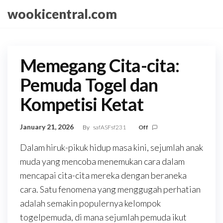
Skip
wookicentral.com
to
the
content
Memegang Cita-cita:
Pemuda Togel dan
Kompetisi Ketat
January 21, 2026
By
safASFsf231
Off
Dalam hiruk-pikuk hidup masa kini, sejumlah anak
muda yang mencoba menemukan cara dalam
mencapai cita-cita mereka dengan beraneka
cara. Satu fenomena yang menggugah perhatian
adalah semakin populernya kelompok
togelpemuda, di mana sejumlah pemuda ikut