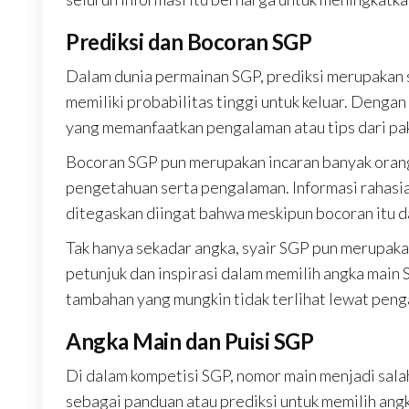
Prediksi dan Bocoran SGP
Dalam dunia permainan SGP, prediksi merupakan 
memiliki probabilitas tinggi untuk keluar. Dengan 
yang memanfaatkan pengalaman atau tips dari pak
Bocoran SGP pun merupakan incaran banyak orang. 
pengetahuan serta pengalaman. Informasi rahasia
ditegaskan diingat bahwa meskipun bocoran itu da
Tak hanya sekadar angka, syair SGP pun merupakan
petunjuk dan inspirasi dalam memilih angka mai
tambahan yang mungkin tidak terlihat lewat peng
Angka Main dan Puisi SGP
Di dalam kompetisi SGP, nomor main menjadi salah
sebagai panduan atau prediksi untuk memilih ang