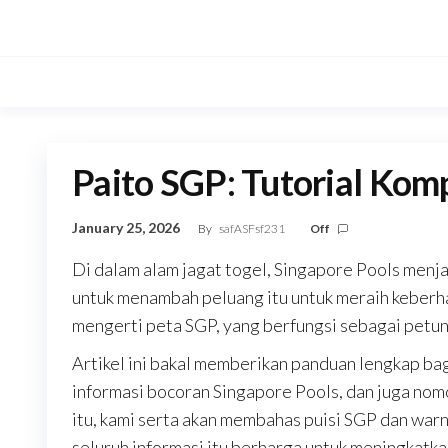
Skip
to
the
content
Paito SGP: Tutorial Kom
January 25, 2026
By
safASFsf231
Off
Di dalam alam jagat togel, Singapore Pools menj
untuk menambah peluang itu untuk meraih keberha
mengerti peta SGP, yang berfungsi sebagai petunj
Artikel ini bakal memberikan panduan lengkap ba
informasi bocoran Singapore Pools, dan juga nom
itu, kami serta akan membahas puisi SGP dan war
seluruh informasi itu berharga untuk meningkatk