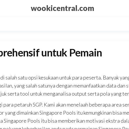
wookicentral.com
prehensif untuk Pemain
adi salah satu opsi kesukaan untuk para peserta. Banyak 
silan, yang salah satunya dengan memanfaatkan data dan st
uk serta tool untuk menganalisa output serta pola yang te
gi para petaruh SGP. Kami akan menelaah beberapa area sen
or yang dimainkan Singapore Pools itu kemungkinan bisa me
na Singapore Pools itu bisa memberikan motivasi ekstra d
an peluang keberhasilan anda pada permainan Singapore Po