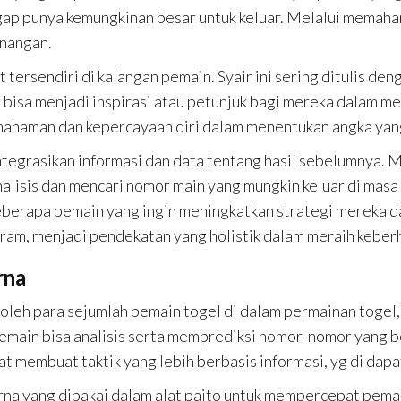
p punya kemungkinan besar untuk keluar. Melalui memahami
nangan.
t tersendiri di kalangan pemain. Syair ini sering ditulis d
bisa menjadi inspirasi atau petunjuk bagi mereka dalam me
mahaman dan kepercayaan diri dalam menentukan angka yan
egrasikan informasi dan data tentang hasil sebelumnya. 
alisis dan mencari nomor main yang mungkin keluar di mas
eberapa pemain yang ingin meningkatkan strategi mereka 
ram, menjadi pendekatan yang holistik dalam meraih keberh
rna
oleh para sejumlah pemain togel di dalam permainan togel,
emain bisa analisis serta memprediksi nomor-nomor yang ber
at membuat taktik yang lebih berbasis informasi, yg di d
a yang dipakai dalam alat paito untuk mempercepat pemai