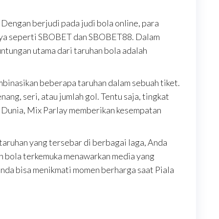
Dengan berjudi pada judi bola online, para
rcaya seperti SBOBET dan SBOBET88. Dalam
euntungan utama dari taruhan bola adalah
mbinasikan beberapa taruhan dalam sebuah tiket.
g, seri, atau jumlah gol. Tentu saja, tingkat
ala Dunia, Mix Parlay memberikan kesempatan
taruhan yang tersebar di berbagai laga, Anda
en bola terkemuka menawarkan media yang
anda bisa menikmati momen berharga saat Piala