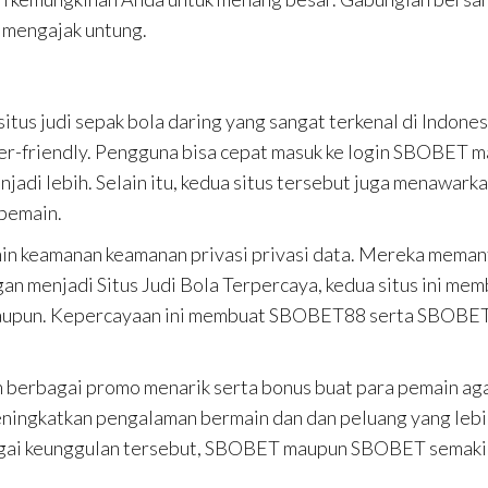
 mengajak untung.
judi sepak bola daring yang sangat terkenal di Indonesia
user-friendly. Pengguna bisa cepat masuk ke login SBOB
jadi lebih. Selain itu, kedua situs tersebut juga menawar
 pemain.
keamanan keamanan privasi privasi data. Mereka memanfaa
ngan menjadi Situs Judi Bola Terpercaya, kedua situs ini m
 maupun. Kepercayaan ini membuat SBOBET88 serta SBOBET8
n berbagai promo menarik serta bonus buat para pemain agar
eningkatkan pengalaman bermain dan dan peluang yang lebi
gai keunggulan tersebut, SBOBET maupun SBOBET semakin me