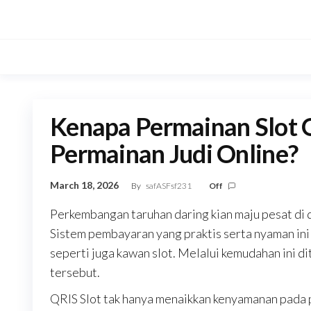
Skip
to
the
content
Kenapa Permainan Slot 
Permainan Judi Online?
March 18, 2026
By
safASFsf231
Off
Perkembangan taruhan daring kian maju pesat di d
Sistem pembayaran yang praktis serta nyaman ini 
seperti juga kawan slot. Melalui kemudahan ini 
tersebut.
QRIS Slot tak hanya menaikkan kenyamanan pada 