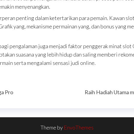
semakin menyenangkan.
rperan penting dalam ketertarikan para pemain. Kawan slot
rafik yang, mekanisme permainan yang, dan bonus yang me
bagi pengalaman juga menjadi faktor penggerak minat slot 
iptakan suasana yang lebih hidup dan saling memberi rekom
main serta mengalami sensasi judi online.
ga Pro
Raih Hadiah Utama me
Theme by
EnvoThemes