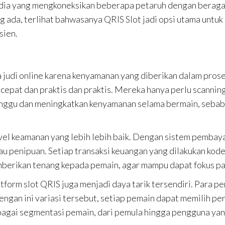
 media yang mengkoneksikan beberapa petaruh dengan berag
ada, terlihat bahwasanya QRIS Slot jadi opsi utama untuk
sien.
nta judi online karena kenyamanan yang diberikan dalam pr
cepat dan praktis dan praktis. Mereka hanya perlu scanni
nggu dan meningkatkan kenyamanan selama bermain, sebab 
evel keamanan yang lebih lebih baik. Dengan sistem pembaya
au penipuan. Setiap transaksi keuangan yang dilakukan kod
mberikan tenang kepada pemain, agar mampu dapat fokus pa
form slot QRIS juga menjadi daya tarik tersendiri. Para 
ngan ini variasi tersebut, setiap pemain dapat memilih pe
rbagai segmentasi pemain, dari pemula hingga pengguna y