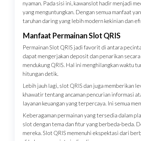
nyaman. Pada sisi ini, kawanslot hadir menjadi
yang menguntungkan. Dengan semua manfaat yang 
taruhan daring yang lebih modern kekinian dan efi
Manfaat Permainan Slot QRIS
Permainan Slot QRIS jadi favorit di antara peci
dapat mengerjakan deposit dan penarikan secara 
mendukung QRIS. Hal ini menghilangkan waktu tu
hitungan detik.
Lebih jauh lagi, slot QRIS dan juga memberikan l
khawatir tentang ancaman pencurian informasi at
layanan keuangan yang terpercaya. Ini semua me
Keberagaman permainan yang tersedia dalam plat
slot dengan tema dan fitur yang berbeda-beda. De
mereka. Slot QRIS memenuhi ekspektasi dari be