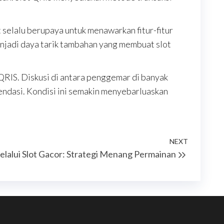
 selalu berupaya untuk menawarkan fitur-fitur
njadi daya tarik tambahan yang membuat slot
QRIS. Diskusi di antara penggemar di banyak
endasi. Kondisi ini semakin menyebarluaskan
NEXT
Next
lalui Slot Gacor: Strategi Menang Permainan
Post