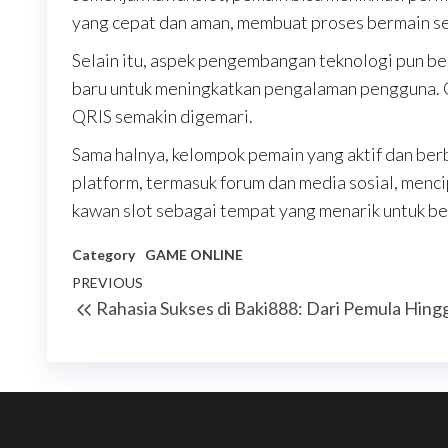
yang cepat dan aman, membuat proses bermain 
Selain itu, aspek pengembangan teknologi pun be
baru untuk meningkatkan pengalaman pengguna. G
QRIS semakin digemari.
Sama halnya, kelompok pemain yang aktif dan ber
platform, termasuk forum dan media sosial, menc
kawan slot sebagai tempat yang menarik untuk ber
Category
GAME ONLINE
Post
Previous
PREVIOUS
Rahasia Sukses di Baki888: Dari Pemula Hing
navigation
Post