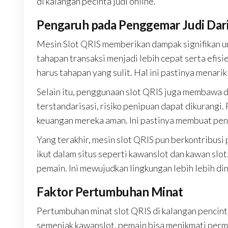
di kalangan pecinta judi online.
Pengaruh pada Penggemar Judi Dar
Mesin Slot QRIS memberikan dampak signifikan u
tahapan transaksi menjadi lebih cepat serta ef
harus tahapan yang sulit. Hal ini pastinya menar
Selain itu, penggunaan slot QRIS juga membawa d
terstandarisasi, risiko penipuan dapat dikurangi
keuangan mereka aman. Ini pastinya membuat peng
Yang terakhir, mesin slot QRIS pun berkontribus
ikut dalam situs seperti kawanslot dan kawan slo
pemain. Ini mewujudkan lingkungan lebih lebih di
Faktor Pertumbuhan Minat
Pertumbuhan minat slot QRIS di kalangan pencint
semenjak kawanslot, pemain bisa menikmati perm