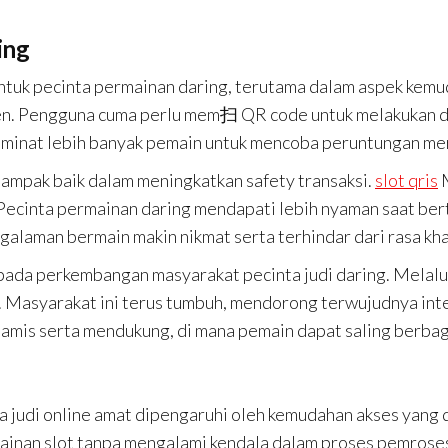
ing
ntuk pecinta permainan daring, terutama dalam aspek kem
isien. Pengguna cuma perlu mem扫 QR code untuk melakukan 
ik minat lebih banyak pemain untuk mencoba peruntungan mer
ampak baik dalam meningkatkan safety transaksi.
slot qris
M
. Pecinta permainan daring mendapati lebih nyaman saat be
alaman bermain makin nikmat serta terhindar dari rasa kha
i pada perkembangan masyarakat pecinta judi daring. Melalu
t. Masyarakat ini terus tumbuh, mendorong terwujudnya inte
namis serta mendukung, di mana pemain dapat saling berbagi 
a judi online amat dipengaruhi oleh kemudahan akses yang
ainan slot tanpa mengalami kendala dalam proses pemrose