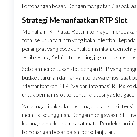
kemenangan besar. Dengan mengetahui aspek-aspek
Strategi Memanfaatkan RTP Slot
Memahami RTP atau Return to Player merupakan l
total seluruh taruhan yang bakal diembali kepad
perangkat yang cocok untuk dimainkan. Contohn
lebih sering. Selain itu penting juga untuk memper
Setelah menentukan slot dengan RTP yang mengun
budget taruhan dan jangan terbawa emosi saat b
Memanfaatkan RTP live dan informasi RTP slot 
untuk bermain slot tertentu, khususnya slot gacor h
Yang juga tidak kalah penting adalah konsistensi
memiliki keunggulan. Dengan mengawasi RTP live
kurang nampak dalam kasat mata. Pendekatan i
kemenangan besar dalam berkelanjutan.