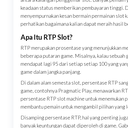
keadaan status memberikan pembayaran tinggi. De
menyempurnakan kesan bermain permainan slot kali
perhatikan bagaimana kalian dapat meraih hasil b
Apa Itu RTP Slot?
RTP merupakan prosentase yang menunjukkan men
beberapa putaran game. Misalnya, kalau sebuah g
mendapat lagi 95 dari setiap setiap 100 yang y
game dalam jangka panjang.
Di dalam alam semesta slot, persentase RTP san
game, contohnya Pragmatic Play, menawarkan RTP 
persentase RTP slot machine untuk menemukan p
membantu pemain untuk mengambil pilihan yang l
Disamping persentase RTP, hal yang penting juga
banyak keuntungan dapat diperoleh di game. Gabu