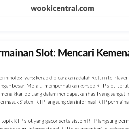
wookicentral.com
ermainan Slot: Mencari Keme
terminologi yang kerap dibicarakan adalah Return to Player 
gan besar. Melalui memperhatikan konsep RTP slot, teru
a menaikkan peluang dalam mendapatkan hasil yang sangat 
termasuk Sistem RTP langsung dan informasi RTP permainan
 topik RTP slot yang gacor serta sistem RTP langsung perma
ang berburu informasi soal RTP slot gacor hari ini sekara