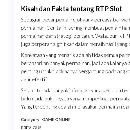
Kisah dan Fakta tentang RTP Slot
Sebagian besar pemain slot yang percaya bahwa
permainan. Cerita ini sering membuat pemain han
permainan dan strategi bertaruh. Walaupun RTP
juga berperan signifikan dalam meraih hasil yang 
Kenyataan yang menarik adalah tidak semua perm
berdasarkan banyak permainan, jadi ada kalanya 
penting untuk tidak hanya bergantung pada angk
agar efektif.
Selain itu, ada banyak informasi yang berjalan
belum ada bukti nyata yang memperkuat pernyataan
Yang terpenting adalah merasakan permainan da
Category
GAME ONLINE
Post
Previous
PREVIOUS