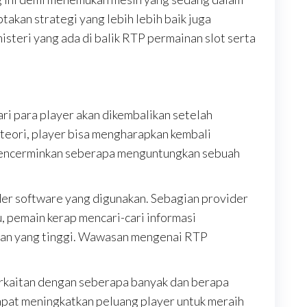
akan strategi yang lebih lebih baik juga
isteri yang ada di balik RTP permainan slot serta
 para player akan dikembalikan setelah
 teori, player bisa mengharapkan kembali
b mencerminkan seberapa menguntungkan sebuah
der software yang digunakan. Sebagian provider
, pemain kerap mencari-cari informasi
ian yang tinggi. Wawasan mengenai RTP
berkaitan dengan seberapa banyak dan berapa
apat meningkatkan peluang player untuk meraih