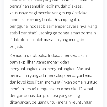
permainan semakin lebih mudah diakses,
khususnya bagi mereka yang mungkin tidak
memiliki rekening bank. Di samping itu,
pengguna Indosat bisa mempercayai sinyal yang
stabil dan stabil, sehingga pengalaman bermain
tidak oleh masalah masalah yang mungkin
terjadi.
Kemudian, slot pulsa Indosat menyediakan
banyak pilihan game menarik dan
menguntungkan dan menguntungkan. Variasi
permainan yang ada mencakup berbagai tema
dan level kesulitan, memungkinkan pemain untuk
memilih sesuai dengan selera mereka. Dikenal
dengan bonus dan promosi yang sering
ditawarkan, peluang untuk meraih keuntungan