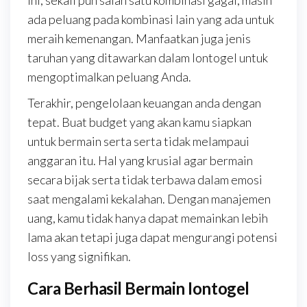
ini, sekali pun salah satu kombinasi gagal, masih
ada peluang pada kombinasi lain yang ada untuk
meraih kemenangan. Manfaatkan juga jenis
taruhan yang ditawarkan dalam Iontogel untuk
mengoptimalkan peluang Anda.
Terakhir, pengelolaan keuangan anda dengan
tepat. Buat budget yang akan kamu siapkan
untuk bermain serta serta tidak melampaui
anggaran itu. Hal yang krusial agar bermain
secara bijak serta tidak terbawa dalam emosi
saat mengalami kekalahan. Dengan manajemen
uang, kamu tidak hanya dapat memainkan lebih
lama akan tetapi juga dapat mengurangi potensi
loss yang signifikan.
Cara Berhasil Bermain Iontogel