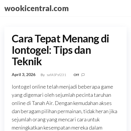
Skip
wookicentral.com
to
the
content
Cara Tepat Menang di
Iontogel: Tips dan
Teknik
April 3, 2026
By
safASFsf231
Off
Iontogel online telah menjadi beberapa game
yang digemari oleh sejumlah pecinta taruhan
online di Tanah Air. Dengan kemudahan akses
dan beragam pilihan permainan, tidak heran jika
sejumlah orang yang mencari cara untuk
meningkatkan kesempatan mereka dalam