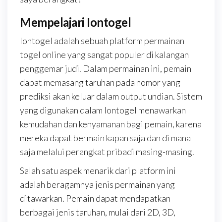
Mempelajari Iontogel
Iontogel adalah sebuah platform permainan
togel online yang sangat populer di kalangan
penggemar judi. Dalam permainan ini, pemain
dapat memasang taruhan pada nomor yang
prediksi akan keluar dalam output undian. Sistem
yang digunakan dalam Iontogel menawarkan
kemudahan dan kenyamanan bagi pemain, karena
mereka dapat bermain kapan saja dan di mana
saja melalui perangkat pribadi masing-masing.
Salah satu aspek menarik dari platform ini
adalah beragamnya jenis permainan yang
ditawarkan. Pemain dapat mendapatkan
berbagai jenis taruhan, mulai dari 2D, 3D,