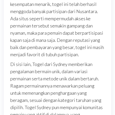
kesempatan menarik, togel ini telah berhasil
menggoda banyak partisipan dari Nusantara.
Ada situs seperti mempermudah akses ke
permainan tersebut semakin gampang dan
nyaman, maka para pemain dapat berpartisipasi
kapan saja di mana saja. Dengan reputasi yang
baik dan pembayaran yang besar, togel ini masih
menjadi favorit di tubuh partisipan.
Di sisi lain, Togel dari Sydney memberikan
pengalaman bermain unik, dalam variasi
permainan serta metode unik dalam bertaruh.
Ragam permainannya menawarkan peluang
untuk memenangkan penghargaan yang
beragam, sesuai dengan kategori taruhan yang
dipilih. Togel Sydney pun mempunyai komunitas
pemain yang aktif di dalamnya, yang