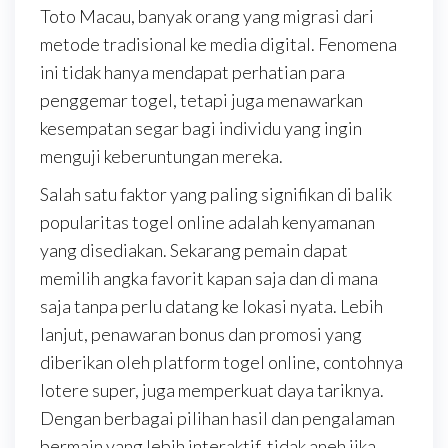
Toto Macau, banyak orang yang migrasi dari
metode tradisional ke media digital. Fenomena
ini tidak hanya mendapat perhatian para
penggemar togel, tetapi juga menawarkan
kesempatan segar bagi individu yang ingin
menguji keberuntungan mereka.
Salah satu faktor yang paling signifikan di balik
popularitas togel online adalah kenyamanan
yang disediakan. Sekarang pemain dapat
memilih angka favorit kapan saja dan di mana
saja tanpa perlu datang ke lokasi nyata. Lebih
lanjut, penawaran bonus dan promosi yang
diberikan oleh platform togel online, contohnya
lotere super, juga memperkuat daya tariknya.
Dengan berbagai pilihan hasil dan pengalaman
bermain yang lebih interaktif, tidak aneh jika