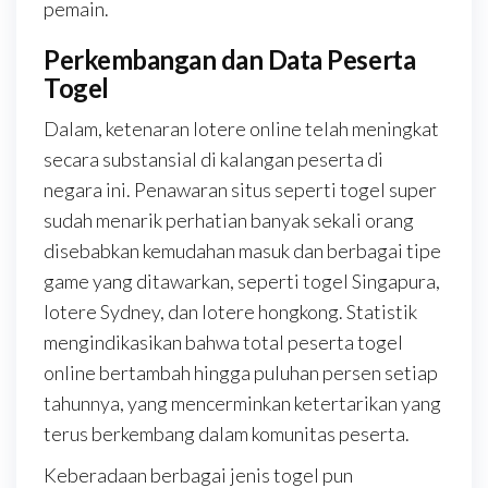
pemain.
Perkembangan dan Data Peserta
Togel
Dalam, ketenaran lotere online telah meningkat
secara substansial di kalangan peserta di
negara ini. Penawaran situs seperti togel super
sudah menarik perhatian banyak sekali orang
disebabkan kemudahan masuk dan berbagai tipe
game yang ditawarkan, seperti togel Singapura,
lotere Sydney, dan lotere hongkong. Statistik
mengindikasikan bahwa total peserta togel
online bertambah hingga puluhan persen setiap
tahunnya, yang mencerminkan ketertarikan yang
terus berkembang dalam komunitas peserta.
Keberadaan berbagai jenis togel pun