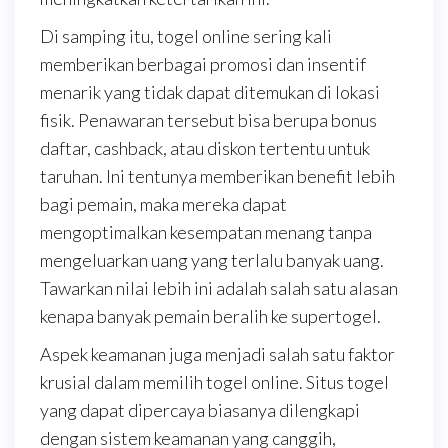
Di samping itu, togel online sering kali
memberikan berbagai promosi dan insentif
menarik yang tidak dapat ditemukan di lokasi
fisik. Penawaran tersebut bisa berupa bonus
daftar, cashback, atau diskon tertentu untuk
taruhan. Ini tentunya memberikan benefit lebih
bagi pemain, maka mereka dapat
mengoptimalkan kesempatan menang tanpa
mengeluarkan uang yang terlalu banyak uang.
Tawarkan nilai lebih ini adalah salah satu alasan
kenapa banyak pemain beralih ke supertogel.
Aspek keamanan juga menjadi salah satu faktor
krusial dalam memilih togel online. Situs togel
yang dapat dipercaya biasanya dilengkapi
dengan sistem keamanan yang canggih,