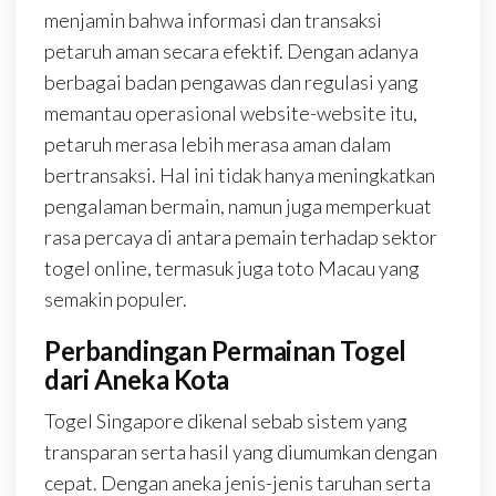
menjamin bahwa informasi dan transaksi
petaruh aman secara efektif. Dengan adanya
berbagai badan pengawas dan regulasi yang
memantau operasional website-website itu,
petaruh merasa lebih merasa aman dalam
bertransaksi. Hal ini tidak hanya meningkatkan
pengalaman bermain, namun juga memperkuat
rasa percaya di antara pemain terhadap sektor
togel online, termasuk juga toto Macau yang
semakin populer.
Perbandingan Permainan Togel
dari Aneka Kota
Togel Singapore dikenal sebab sistem yang
transparan serta hasil yang diumumkan dengan
cepat. Dengan aneka jenis-jenis taruhan serta