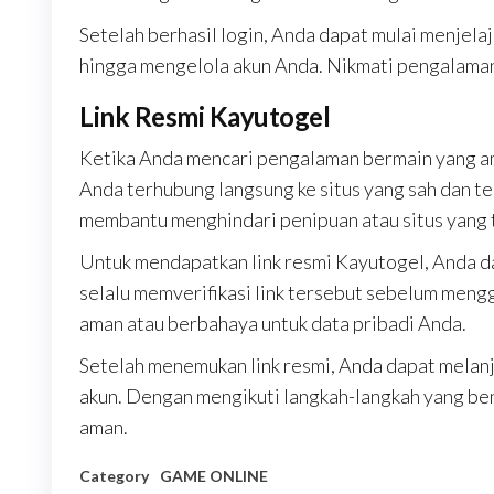
Setelah berhasil login, Anda dapat mulai menjelaj
hingga mengelola akun Anda. Nikmati pengalaman
Link Resmi Kayutogel
Ketika Anda mencari pengalaman bermain yang am
Anda terhubung langsung ke situs yang sah dan te
membantu menghindari penipuan atau situs yang 
Untuk mendapatkan link resmi Kayutogel, Anda da
selalu memverifikasi link tersebut sebelum meng
aman atau berbahaya untuk data pribadi Anda.
Setelah menemukan link resmi, Anda dapat melanj
akun. Dengan mengikuti langkah-langkah yang be
aman.
Category
GAME ONLINE