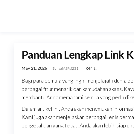
Skip
to
the
content
Panduan Lengkap Link K
May 21, 2026
By
safASFsf231
Off
Bagi para pemula yang ingin menjelajahi dunia p
berbagai fitur menarik dan kemudahan akses, Ka
membantu Anda memahami semua yang perlu diketa
Dalam artikel ini, Anda akan menemukan informasi
Kami juga akan menjelaskan berbagai jenis perma
pengetahuan yang tepat, Anda akan lebih siap u