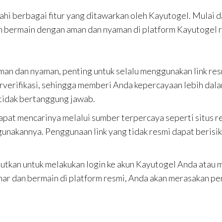
ahi berbagai fitur yang ditawarkan oleh Kayutogel. Mulai d
 bermain dengan aman dan nyaman di platform Kayutogel r
an dan nyaman, penting untuk selalu menggunakan link res
rverifikasi, sehingga memberi Anda kepercayaan lebih dala
tidak bertanggung jawab.
pat mencarinya melalui sumber terpercaya seperti situs re
gunakannya. Penggunaan link yang tidak resmi dapat berisi
utkan untuk melakukan login ke akun Kayutogel Anda atau 
nar dan bermain di platform resmi, Anda akan merasakan 