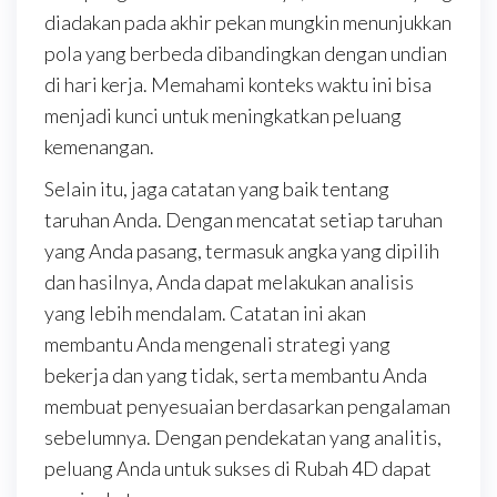
diadakan pada akhir pekan mungkin menunjukkan
pola yang berbeda dibandingkan dengan undian
di hari kerja. Memahami konteks waktu ini bisa
menjadi kunci untuk meningkatkan peluang
kemenangan.
Selain itu, jaga catatan yang baik tentang
taruhan Anda. Dengan mencatat setiap taruhan
yang Anda pasang, termasuk angka yang dipilih
dan hasilnya, Anda dapat melakukan analisis
yang lebih mendalam. Catatan ini akan
membantu Anda mengenali strategi yang
bekerja dan yang tidak, serta membantu Anda
membuat penyesuaian berdasarkan pengalaman
sebelumnya. Dengan pendekatan yang analitis,
peluang Anda untuk sukses di Rubah 4D dapat