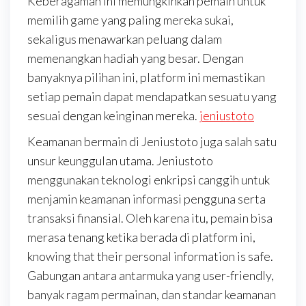
Keberagaman ini memungkinkan pemain untuk
memilih game yang paling mereka sukai,
sekaligus menawarkan peluang dalam
memenangkan hadiah yang besar. Dengan
banyaknya pilihan ini, platform ini memastikan
setiap pemain dapat mendapatkan sesuatu yang
sesuai dengan keinginan mereka.
jeniustoto
Keamanan bermain di Jeniustoto juga salah satu
unsur keunggulan utama. Jeniustoto
menggunakan teknologi enkripsi canggih untuk
menjamin keamanan informasi pengguna serta
transaksi finansial. Oleh karena itu, pemain bisa
merasa tenang ketika berada di platform ini,
knowing that their personal information is safe.
Gabungan antara antarmuka yang user-friendly,
banyak ragam permainan, dan standar keamanan