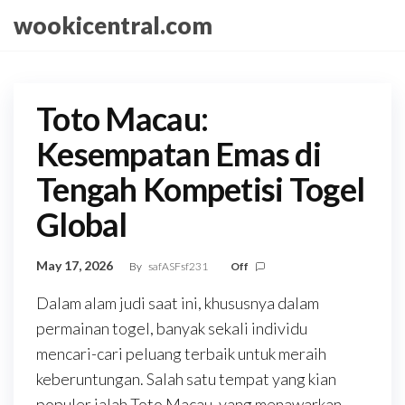
Skip
wookicentral.com
to
the
content
Toto Macau:
Kesempatan Emas di
Tengah Kompetisi Togel
Global
May 17, 2026
By
safASFsf231
Off
Dalam alam judi saat ini, khususnya dalam
permainan togel, banyak sekali individu
mencari-cari peluang terbaik untuk meraih
keberuntungan. Salah satu tempat yang kian
populer ialah Toto Macau, yang menawarkan