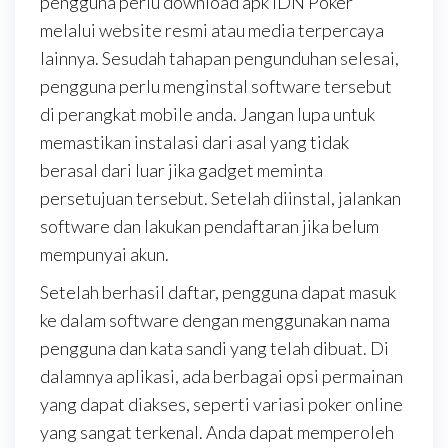
pengguna perlu download apk IDN Poker
melalui website resmi atau media terpercaya
lainnya. Sesudah tahapan pengunduhan selesai,
pengguna perlu menginstal software tersebut
di perangkat mobile anda. Jangan lupa untuk
memastikan instalasi dari asal yang tidak
berasal dari luar jika gadget meminta
persetujuan tersebut. Setelah diinstal, jalankan
software dan lakukan pendaftaran jika belum
mempunyai akun.
Setelah berhasil daftar, pengguna dapat masuk
ke dalam software dengan menggunakan nama
pengguna dan kata sandi yang telah dibuat. Di
dalamnya aplikasi, ada berbagai opsi permainan
yang dapat diakses, seperti variasi poker online
yang sangat terkenal. Anda dapat memperoleh