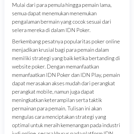
Mulai dari para pemula hingga pemain lama,
semua dapat menemukan menemukan
pengalaman bermain yang cocok sesuai dari
selera mereka di dalam IDN Poker.
Berkembang pesatnya popularitas poker online
menjadikan krusial bagi para pemain dalam
memiliki strategi yang baik ketika bertanding di
website poker. Dengan memanfaatkan
memanfaatkan IDN Poker dan IDN Play, pemain
dapat merasakan akses mudah dari perangkat
perangkat mobile, namun juga dapat
meningkatkan keterampilan serta taktik
permainan para pemain. Tulisan ini akan
mengulas cara menciptakan strategi yang
optimal untuk meraih kemenangan pada industri
judi online, secara khusus pada platform IDN