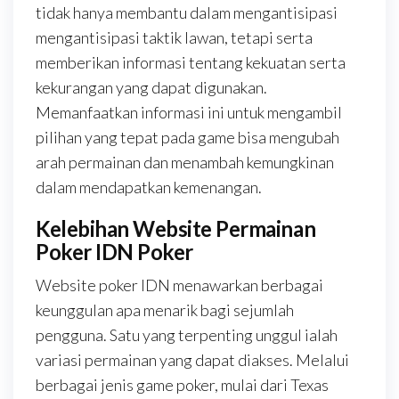
tidak hanya membantu dalam mengantisipasi
mengantisipasi taktik lawan, tetapi serta
memberikan informasi tentang kekuatan serta
kekurangan yang dapat digunakan.
Memanfaatkan informasi ini untuk mengambil
pilihan yang tepat pada game bisa mengubah
arah permainan dan menambah kemungkinan
dalam mendapatkan kemenangan.
Kelebihan Website Permainan
Poker IDN Poker
Website poker IDN menawarkan berbagai
keunggulan apa menarik bagi sejumlah
pengguna. Satu yang terpenting unggul ialah
variasi permainan yang dapat diakses. Melalui
berbagai jenis game poker, mulai dari Texas