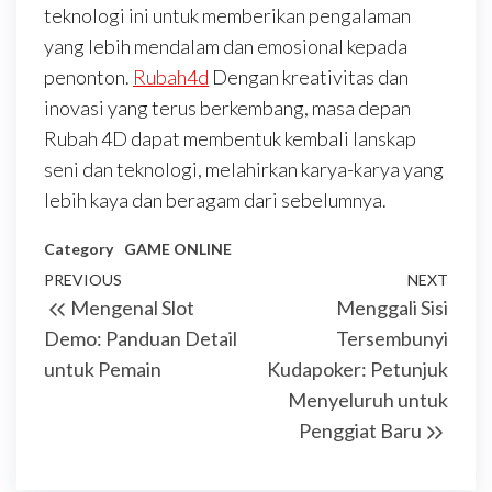
teknologi ini untuk memberikan pengalaman
yang lebih mendalam dan emosional kepada
penonton.
Rubah4d
Dengan kreativitas dan
inovasi yang terus berkembang, masa depan
Rubah 4D dapat membentuk kembali lanskap
seni dan teknologi, melahirkan karya-karya yang
lebih kaya dan beragam dari sebelumnya.
Category
GAME ONLINE
Post
Previous
PREVIOUS
NEXT
Next
Mengenal Slot
Menggali Sisi
navigation
Post
Post
Demo: Panduan Detail
Tersembunyi
untuk Pemain
Kudapoker: Petunjuk
Menyeluruh untuk
Penggiat Baru