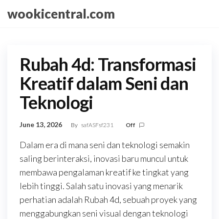
Skip
wookicentral.com
to
the
content
Rubah 4d: Transformasi
Kreatif dalam Seni dan
Teknologi
June 13, 2026
By
safASFsf231
Off
Dalam era di mana seni dan teknologi semakin
saling berinteraksi, inovasi baru muncul untuk
membawa pengalaman kreatif ke tingkat yang
lebih tinggi. Salah satu inovasi yang menarik
perhatian adalah Rubah 4d, sebuah proyek yang
menggabungkan seni visual dengan teknologi