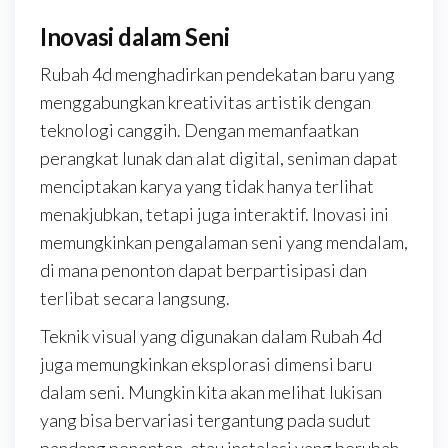
Inovasi dalam Seni
Rubah 4d menghadirkan pendekatan baru yang
menggabungkan kreativitas artistik dengan
teknologi canggih. Dengan memanfaatkan
perangkat lunak dan alat digital, seniman dapat
menciptakan karya yang tidak hanya terlihat
menakjubkan, tetapi juga interaktif. Inovasi ini
memungkinkan pengalaman seni yang mendalam,
di mana penonton dapat berpartisipasi dan
terlibat secara langsung.
Teknik visual yang digunakan dalam Rubah 4d
juga memungkinkan eksplorasi dimensi baru
dalam seni. Mungkin kita akan melihat lukisan
yang bisa bervariasi tergantung pada sudut