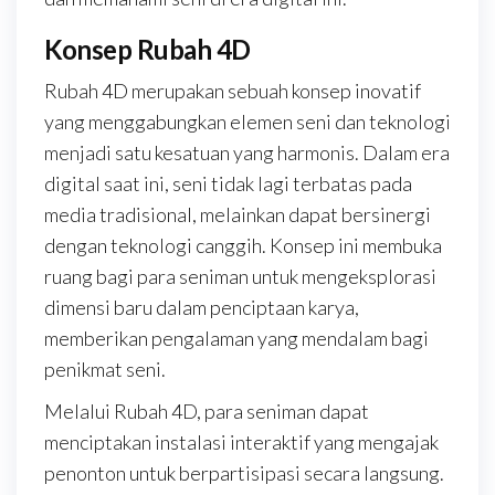
Konsep Rubah 4D
Rubah 4D merupakan sebuah konsep inovatif
yang menggabungkan elemen seni dan teknologi
menjadi satu kesatuan yang harmonis. Dalam era
digital saat ini, seni tidak lagi terbatas pada
media tradisional, melainkan dapat bersinergi
dengan teknologi canggih. Konsep ini membuka
ruang bagi para seniman untuk mengeksplorasi
dimensi baru dalam penciptaan karya,
memberikan pengalaman yang mendalam bagi
penikmat seni.
Melalui Rubah 4D, para seniman dapat
menciptakan instalasi interaktif yang mengajak
penonton untuk berpartisipasi secara langsung.