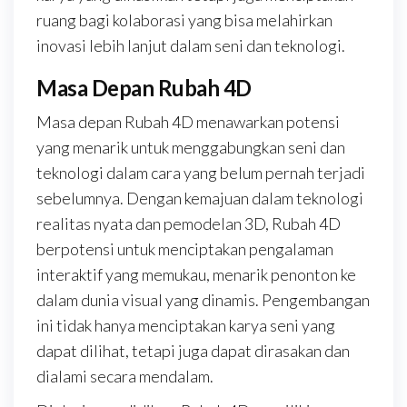
ruang bagi kolaborasi yang bisa melahirkan
inovasi lebih lanjut dalam seni dan teknologi.
Masa Depan Rubah 4D
Masa depan Rubah 4D menawarkan potensi
yang menarik untuk menggabungkan seni dan
teknologi dalam cara yang belum pernah terjadi
sebelumnya. Dengan kemajuan dalam teknologi
realitas nyata dan pemodelan 3D, Rubah 4D
berpotensi untuk menciptakan pengalaman
interaktif yang memukau, menarik penonton ke
dalam dunia visual yang dinamis. Pengembangan
ini tidak hanya menciptakan karya seni yang
dapat dilihat, tetapi juga dapat dirasakan dan
dialami secara mendalam.