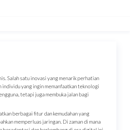
s. Salah satu inovasi yang menarik perhatian
n individu yang ingin memanfaatkan teknologi
ngguna, tetapi juga membuka jalan bagi
atkan berbagai fitur dan kemudahan yang
bahkan memperluas jaringan. Di zaman di mana
 beradaptasi dan berkembang di era digital ini.