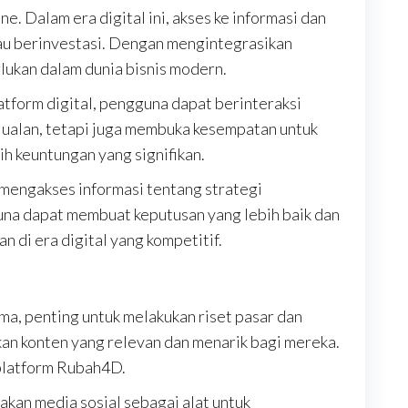
 Dalam era digital ini, akses ke informasi dan
au berinvestasi. Dengan mengintegrasikan
ukan dalam dunia bisnis modern.
tform digital, pengguna dapat berinteraksi
njualan, tetapi juga membuka kesempatan untuk
h keuntungan yang signifikan.
mengakses informasi tentang strategi
na dapat membuat keputusan yang lebih baik dan
 di era digital yang kompetitif.
, penting untuk melakukan riset pasar dan
n konten yang relevan dan menarik bagi mereka.
platform Rubah4D.
kan media sosial sebagai alat untuk