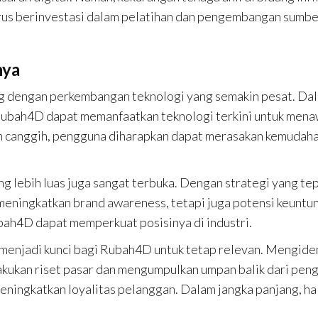
erus berinvestasi dalam pelatihan dan pengembangan sumb
nya
g dengan perkembangan teknologi yang semakin pesat. Dal
bah4D dapat memanfaatkan teknologi terkini untuk menaw
ih canggih, pengguna diharapkan dapat merasakan kemudah
ng lebih luas juga sangat terbuka. Dengan strategi yang t
a meningkatkan brand awareness, tetapi juga potensi keuntu
Rubah4D dapat memperkuat posisinya di industri.
n menjadi kunci bagi Rubah4D untuk tetap relevan. Mengide
akukan riset pasar dan mengumpulkan umpan balik dari pen
 meningkatkan loyalitas pelanggan. Dalam jangka panjang, 