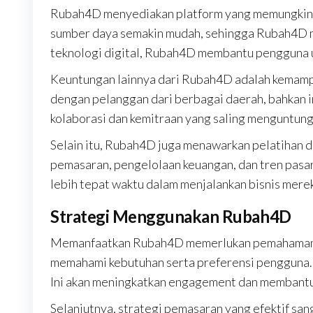
Rubah4D menyediakan platform yang memungkinkan 
sumber daya semakin mudah, sehingga Rubah4D m
teknologi digital, Rubah4D membantu pengguna u
Keuntungan lainnya dari Rubah4D adalah kemampua
dengan pelanggan dari berbagai daerah, bahkan i
kolaborasi dan kemitraan yang saling menguntun
Selain itu, Rubah4D juga menawarkan pelatihan 
pemasaran, pengelolaan keuangan, dan tren pasa
lebih tepat waktu dalam menjalankan bisnis merek
Strategi Menggunakan Rubah4D
Memanfaatkan Rubah4D memerlukan pemahaman yan
memahami kebutuhan serta preferensi pengguna. 
Ini akan meningkatkan engagement dan membantu 
Selanjutnya, strategi pemasaran yang efektif sa