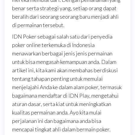
benar serta strategi yang, setiap orang dapat
beralih dari seorang seorang baru menjadi ahli
di permainan tersebut.
IDN Poker sebagai salah satu dari penyedia
poker online terkemuka di Indonesia
menawarkan berbagai jenis jenis permainan
untuk bisa mengasah kemampuan anda. Dalam
artikel ini, kita kami akan membahas berdiskusi
tentang tahapan penting untuk memulai
menjelajahi Anda ke dalam alam poker, termasuk
bagaimana mendaftar di IDN Play, mengetahui
aturan dasar, serta kiat untuk meningkatkan
kualitas permainan anda. Ayo kita mulai
perjalanan ini dan bagaimana anda bisa
mencapai tingkat ahli dalam bermain poker.