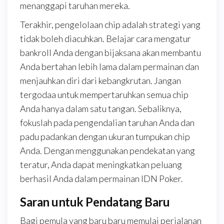
menanggapi taruhan mereka.
Terakhir, pengelolaan chip adalah strategi yang
tidak boleh diacuhkan. Belajar cara mengatur
bankroll Anda dengan bijaksana akan membantu
Anda bertahan lebih lama dalam permainan dan
menjauhkan diri dari kebangkrutan. Jangan
tergodaa untuk mempertaruhkan semua chip
Anda hanya dalam satu tangan. Sebaliknya,
fokuslah pada pengendalian taruhan Anda dan
padu padankan dengan ukuran tumpukan chip
Anda. Dengan menggunakan pendekatan yang
teratur, Anda dapat meningkatkan peluang
berhasil Anda dalam permainan IDN Poker.
Saran untuk Pendatang Baru
Bagi pemula yang baru baru memulai perjalanan