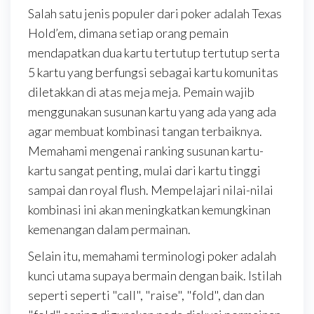
Salah satu jenis populer dari poker adalah Texas
Hold’em, dimana setiap orang pemain
mendapatkan dua kartu tertutup tertutup serta
5 kartu yang berfungsi sebagai kartu komunitas
diletakkan di atas meja meja. Pemain wajib
menggunakan susunan kartu yang ada yang ada
agar membuat kombinasi tangan terbaiknya.
Memahami mengenai ranking susunan kartu-
kartu sangat penting, mulai dari kartu tinggi
sampai dan royal flush. Mempelajari nilai-nilai
kombinasi ini akan meningkatkan kemungkinan
kemenangan dalam permainan.
Selain itu, memahami terminologi poker adalah
kunci utama supaya bermain dengan baik. Istilah
seperti seperti "call", "raise", "fold", dan dan