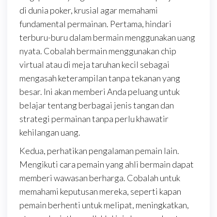
di dunia poker, krusial agar memahami
fundamental permainan. Pertama, hindari
terburu-buru dalam bermain menggunakan uang
nyata. Cobalah bermain menggunakan chip
virtual atau di meja taruhan kecil sebagai
mengasah keterampilan tanpa tekanan yang
besar. Ini akan memberi Anda peluang untuk
belajar tentang berbagai jenis tangan dan
strategi permainan tanpa perlu khawatir
kehilangan uang.
Kedua, perhatikan pengalaman pemain lain.
Mengikuti cara pemain yang ahli bermain dapat
memberi wawasan berharga. Cobalah untuk
memahami keputusan mereka, seperti kapan
pemain berhenti untuk melipat, meningkatkan,