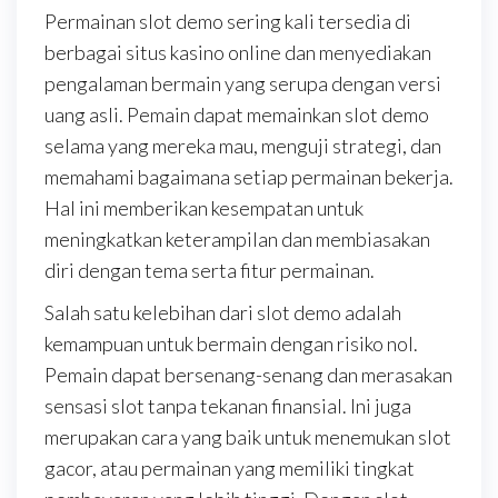
Permainan slot demo sering kali tersedia di
berbagai situs kasino online dan menyediakan
pengalaman bermain yang serupa dengan versi
uang asli. Pemain dapat memainkan slot demo
selama yang mereka mau, menguji strategi, dan
memahami bagaimana setiap permainan bekerja.
Hal ini memberikan kesempatan untuk
meningkatkan keterampilan dan membiasakan
diri dengan tema serta fitur permainan.
Salah satu kelebihan dari slot demo adalah
kemampuan untuk bermain dengan risiko nol.
Pemain dapat bersenang-senang dan merasakan
sensasi slot tanpa tekanan finansial. Ini juga
merupakan cara yang baik untuk menemukan slot
gacor, atau permainan yang memiliki tingkat