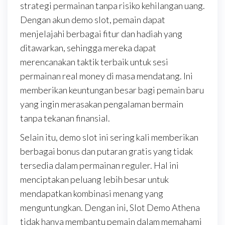
strategi permainan tanpa risiko kehilangan uang.
Dengan akun demo slot, pemain dapat
menjelajahi berbagai fitur dan hadiah yang
ditawarkan, sehingga mereka dapat
merencanakan taktik terbaik untuk sesi
permainan real money di masa mendatang. Ini
memberikan keuntungan besar bagi pemain baru
yang ingin merasakan pengalaman bermain
tanpa tekanan finansial.
Selain itu, demo slot ini sering kali memberikan
berbagai bonus dan putaran gratis yang tidak
tersedia dalam permainan reguler. Hal ini
menciptakan peluang lebih besar untuk
mendapatkan kombinasi menang yang
menguntungkan. Dengan ini, Slot Demo Athena
tidak hanya membantu pemain dalam memahami