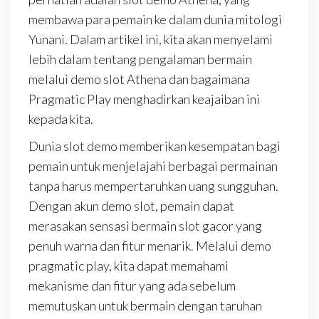
membawa para pemain ke dalam dunia mitologi
Yunani. Dalam artikel ini, kita akan menyelami
lebih dalam tentang pengalaman bermain
melalui demo slot Athena dan bagaimana
Pragmatic Play menghadirkan keajaiban ini
kepada kita.
Dunia slot demo memberikan kesempatan bagi
pemain untuk menjelajahi berbagai permainan
tanpa harus mempertaruhkan uang sungguhan.
Dengan akun demo slot, pemain dapat
merasakan sensasi bermain slot gacor yang
penuh warna dan fitur menarik. Melalui demo
pragmatic play, kita dapat memahami
mekanisme dan fitur yang ada sebelum
memutuskan untuk bermain dengan taruhan