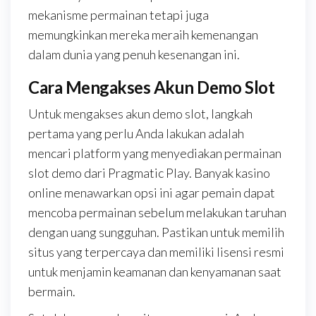
mekanisme permainan tetapi juga
memungkinkan mereka meraih kemenangan
dalam dunia yang penuh kesenangan ini.
Cara Mengakses Akun Demo Slot
Untuk mengakses akun demo slot, langkah
pertama yang perlu Anda lakukan adalah
mencari platform yang menyediakan permainan
slot demo dari Pragmatic Play. Banyak kasino
online menawarkan opsi ini agar pemain dapat
mencoba permainan sebelum melakukan taruhan
dengan uang sungguhan. Pastikan untuk memilih
situs yang terpercaya dan memiliki lisensi resmi
untuk menjamin keamanan dan kenyamanan saat
bermain.