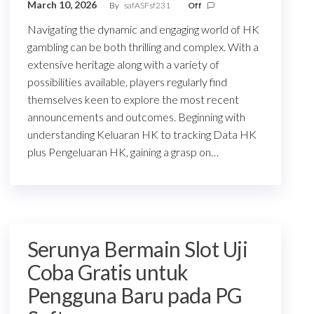
March 10, 2026
By
safASFsf231
Off
Navigating the dynamic and engaging world of HK
gambling can be both thrilling and complex. With a
extensive heritage along with a variety of
possibilities available, players regularly find
themselves keen to explore the most recent
announcements and outcomes. Beginning with
understanding Keluaran HK to tracking Data HK
plus Pengeluaran HK, gaining a grasp on…
Serunya Bermain Slot Uji
Coba Gratis untuk
Pengguna Baru pada PG