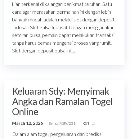
kian terkenal di kalangan penikmat taruhan. Satu
cara agar merasakan permainan ini dengan lebih
banyak mudah adalah melalui slot dengan deposit
Indosat. Slot Pulsa Indosat Dengan menggunakan
setoran pulsa, pemain dapat melakukan transaksi
tanpa harus cemas mengenai proses yang rumit.
Slot dengan deposit pulsa ini,…
Keluaran Sdy: Menyimak
Angka dan Ramalan Togel
Online
March 12, 2026
By
safASFsf231
Off
Dalam alam togel, pengeluaran dan prediksi