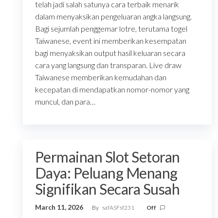
telah jadi salah satunya cara terbaik menarik
dalam menyaksikan pengeluaran angka langsung.
Bagi sejumlah penggemar lotre, terutama togel
Taiwanese, event ini memberikan kesempatan
bagi menyaksikan output hasil keluaran secara
cara yang langsung dan transparan. Live draw
Taiwanese memberikan kemudahan dan
kecepatan di mendapatkan nomor-nomor yang
muncul, dan para…
Permainan Slot Setoran
Daya: Peluang Menang
Signifikan Secara Susah
March 11, 2026
By
safASFsf231
Off