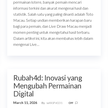
permainan lotere, banyak pemain mencari
informasi terkini dan akurat mengenai hasil dan
statistik. Salah satu yang paling dinanti adalah Toto
Macau. Setiap undian memberikan harapan baru
bagi para pemain, dan Live Draw Macau menjadi
momen penting untuk mengetahui hasil terbaru.
Dalam artikel ini, kita akan membahas lebih dalam
mengenai Live…
Rubah4d: Inovasi yang
Mengubah Permainan
Digital
March 11, 2026
By
safASFsf231
Off