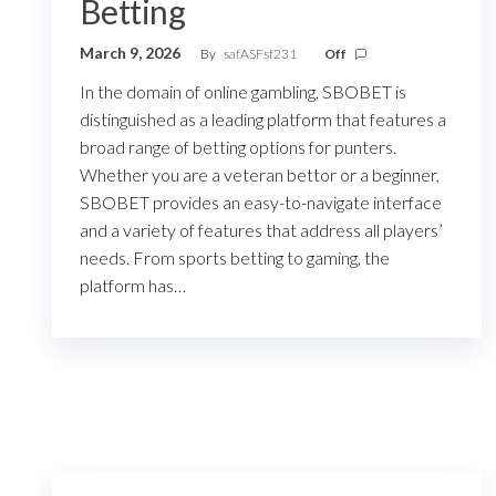
Betting
March 9, 2026
By
safASFsf231
Off
In the domain of online gambling, SBOBET is
distinguished as a leading platform that features a
broad range of betting options for punters.
Whether you are a veteran bettor or a beginner,
SBOBET provides an easy-to-navigate interface
and a variety of features that address all players’
needs. From sports betting to gaming, the
platform has…