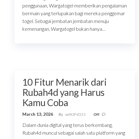
penggunaan, Wargatogel memberikan pengalaman
bermain yang terlupakan bagi mereka penggemar
togel. Sebagai jembatan jembatan menuju
kemenangan, Wargatogel bukan hanya…
10 Fitur Menarik dari
Rubah4d yang Harus
Kamu Coba
March 13, 2026
By
safASFsf231
Off
Dalam dunia digital yang terus berkembang,
Rubah4d muncul sebagai salah satu platform yang