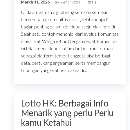
March 11, 2026
By
safASFsf231
Off
Di dalam zaman digital yang semakin semakin
berkembang, komunitas daring telah menjadi
bagian penting dalam kehidupan sejumlah individu.
Salah satu contoh menonjol dari evolusi komunitas
maya ialah Warga 88 ini. Dengan cepat, komunitas
ini telah menarik perhatian dan bertransformasi
sebagai platform tempat anggota bisa berbagi
data, bertukar pengalaman, serta membangun
hubungan yang erat bermakna di…
Lotto HK: Berbagai Info
Menarik yang perlu Perlu
kamu Ketahui