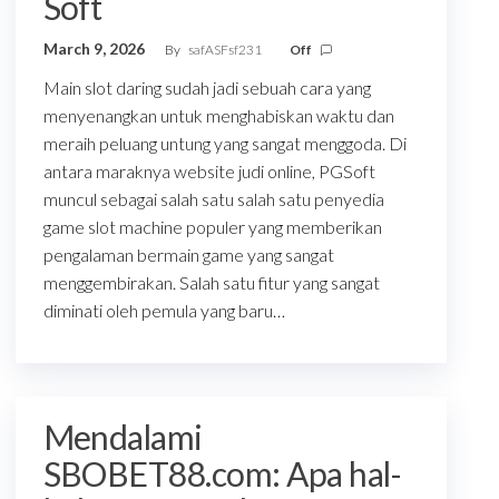
Soft
March 9, 2026
By
safASFsf231
Off
Main slot daring sudah jadi sebuah cara yang
menyenangkan untuk menghabiskan waktu dan
meraih peluang untung yang sangat menggoda. Di
antara maraknya website judi online, PGSoft
muncul sebagai salah satu salah satu penyedia
game slot machine populer yang memberikan
pengalaman bermain game yang sangat
menggembirakan. Salah satu fitur yang sangat
diminati oleh pemula yang baru…
Mendalami
SBOBET88.com: Apa hal-